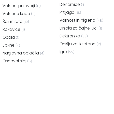
Topografska zbirka
(36)
Nogavice
(12)
Za otroke
(116)
Pokrovčki
(8)
Denarnice
(4)
Volneni puloverji
(8)
Prtljaga
(62)
Volnene kape
(11)
Varnost in higiena
(48)
Šali in rute
(10)
Držala za čajne luči
(1)
Rokavice
(1)
Elektronika
(33)
Očala
(1)
Ohišja za telefone
(2)
Jakne
(4)
Igre
(22)
Naglavna oblačila
(4)
Osnovni sloj
(8)