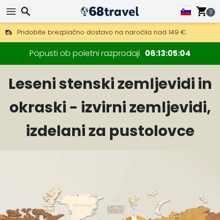
0
Pridobite brezplačno dostavo na naročila nad 149 €.
Na voljo je tudi DHL Express čez noč.
30 dni za vračilo, 90 dni za lesene zemljevide in dekoracije.
Iskanje
Popusti ob poletni razprodaji
06
13
05
03
Leseni stenski zemljevidi in
okraski - izvirni zemljevidi,
Iskanje
izdelani za pustolovce