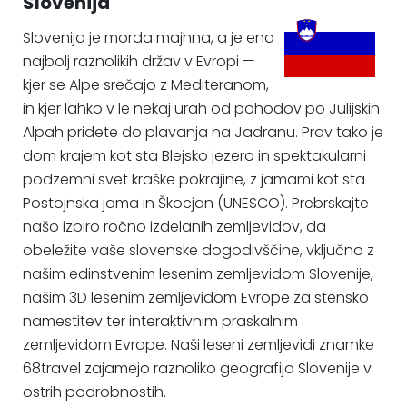
Slovenija
Slovenija je morda majhna, a je ena
najbolj raznolikih držav v Evropi —
kjer se Alpe srečajo z Mediteranom,
in kjer lahko v le nekaj urah od pohodov po Julijskih
Alpah pridete do plavanja na Jadranu. Prav tako je
dom krajem kot sta Blejsko jezero in spektakularni
podzemni svet kraške pokrajine, z jamami kot sta
Postojnska jama in Škocjan (UNESCO). Prebrskajte
našo izbiro ročno izdelanih zemljevidov, da
obeležite vaše slovenske dogodivščine, vključno z
našim edinstvenim lesenim zemljevidom Slovenije,
našim 3D lesenim zemljevidom Evrope za stensko
namestitev ter interaktivnim praskalnim
zemljevidom Evrope. Naši leseni zemljevidi znamke