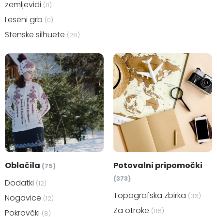
Montaža in dodatki
(6)
Leseni 3D batimetrični
zemljevidi
(0)
Leseni grb
(0)
Stenske silhuete
(28)
Oblačila
Potovalni pripomočki
(75)
(373)
Dodatki
(12)