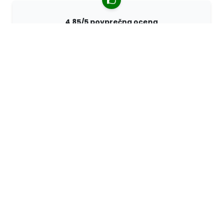
4,85/5 povprečna ocena
Več kot 7400 pregledov strank iz vsega sveta. 98%
strank nas priporoča.
Prilagojena naročila
68travel je originalni proizvajalec, kar pomeni, da lahko
hitro pripravimo prilagojena naročila.
Živimo za pustolovščino
V podjetju 68travel radi potujemo in raziskujemo.
Prizadevamo si za uporabo recikliranih naravnih
materialov in zmanjšanje uporabe plastike.