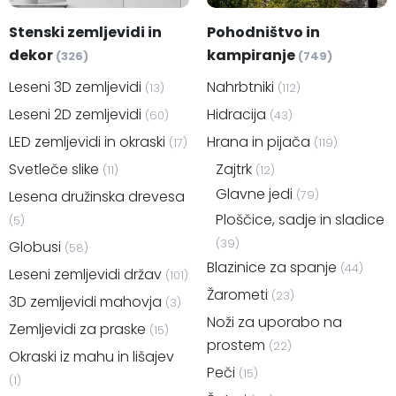
Stenski zemljevidi in
Pohodništvo in
dekor
kampiranje
(326)
(749)
Leseni 3D zemljevidi
Nahrbtniki
(13)
(112)
Leseni 2D zemljevidi
Hidracija
(60)
(43)
LED zemljevidi in okraski
Hrana in pijača
(17)
(119)
Svetleče slike
Zajtrk
(11)
(12)
Glavne jedi
Lesena družinska drevesa
(79)
Ploščice, sadje in sladice
(5)
(39)
Globusi
(58)
Blazinice za spanje
(44)
Leseni zemljevidi držav
(101)
Žarometi
(23)
3D zemljevidi mahovja
(3)
Noži za uporabo na
Zemljevidi za praske
(15)
prostem
(22)