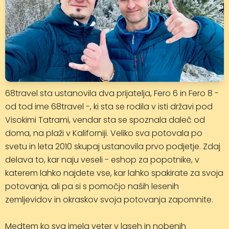
68travel sta ustanovila dva prijatelja, Fero 6 in Fero 8 -
od tod ime 68travel -, ki sta se rodila v isti državi pod
Visokimi Tatrami, vendar sta se spoznala daleč od
doma, na plaži v Kaliforniji. Veliko sva potovala po
svetu in leta 2010 skupaj ustanovila prvo podjetje. Zdaj
delava to, kar naju veseli - eshop za popotnike, v
katerem lahko najdete vse, kar lahko spakirate za svoja
potovanja, ali pa si s pomočjo naših lesenih
zemljevidov in okraskov svoja potovanja zapomnite.
Medtem ko sva imela veter v laseh in nobenih