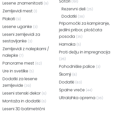
Okraski iz mahu in lišajev
Peči
(15)
(1)
Šotori
(191)
Lesene znamenitosti
(9)
Rezervni deli
(25)
Zemljevidi mest
(1)
Dodatki
(38)
Plakati
(9)
Pripomočki za kampiranje,
Lesene uganke
(3)
jedilni pribor, ploščata
Leseni zemljevidi za
posoda
(35)
sestavljanke
(3)
Hamaka
(5)
Zemljevidi z nalepkami /
Proti dežju in impregnacija
nalepke
(7)
(26)
Panorame mest
(62)
Pohodniške palice
(3)
Ure in svetilke
(5)
Škornji
(8)
Dodatki za lesene
Dodatki
(83)
zemljevide
(39)
Spalne vreče
(44)
Leseni stenski dekor
(6)
Ultralahka oprema
(36)