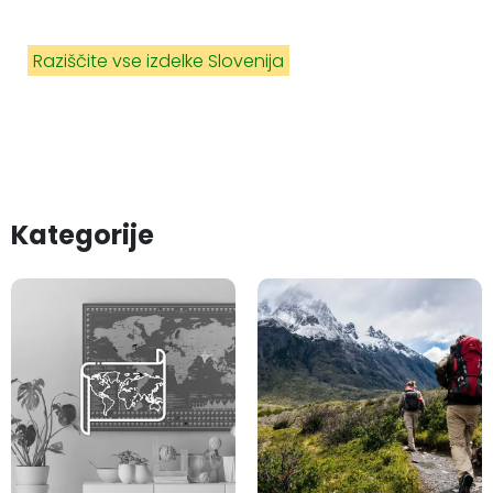
68travel zajamejo raznoliko geografijo Slovenije v
ostrih podrobnostih.
Raziščite vse izdelke Slovenija
Kategorije