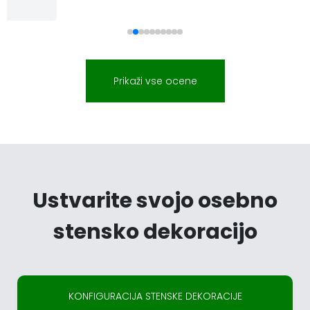
Simon
DE
Prikaži vse ocene
Ustvarite svojo osebno
stensko dekoracijo