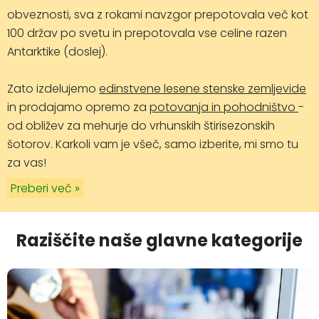
obveznosti, sva z rokami navzgor prepotovala več kot
100 držav po svetu in prepotovala vse celine razen
Antarktike (doslej).
Zato izdelujemo
edinstvene lesene stenske zemljevide
in prodajamo opremo za
potovanja in pohodništvo
-
od obližev za mehurje do vrhunskih štirisezonskih
šotorov. Karkoli vam je všeč, samo izberite, mi smo tu
za vas!
Preberi več »
Raziščite naše glavne kategorije