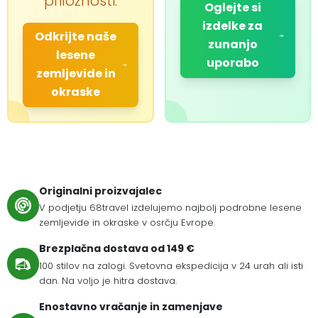
priložnosti.
Oglejte si
izdelke za
Odkrijte naše
zunanjo
lesene
uporabo
zemljevide in
okraske
Originalni proizvajalec
V podjetju 68travel izdelujemo najbolj podrobne lesene
zemljevide in okraske v osrčju Evrope.
Brezplačna dostava od 149 €
100 stilov na zalogi. Svetovna ekspedicija v 24 urah ali isti
dan. Na voljo je hitra dostava.
Enostavno vračanje in zamenjave