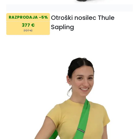
Otroški nosilec Thule
RAZPRODAJA -5%
377 €
Sapling
397 €