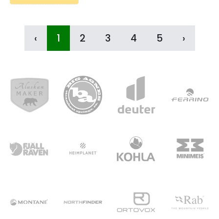
‹
1
2
3
4
5
›