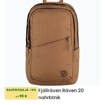
Fjällräven Räven 20
RAZPRODAJA -9%
99 €
nahrbtnik
od