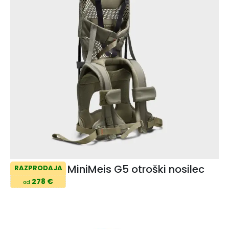
MiniMeis G5 otroški nosilec
RAZPRODAJA
278 €
od