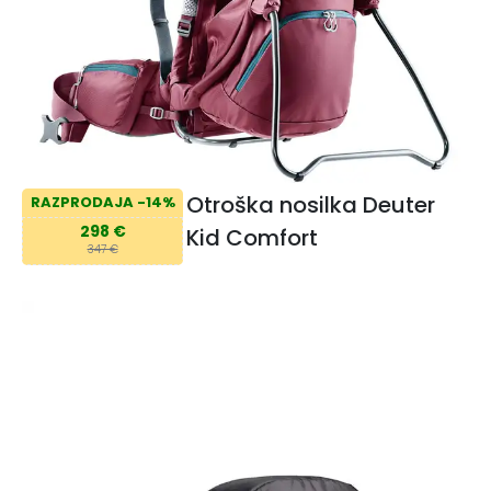
Otroška nosilka Deuter
RAZPRODAJA -14%
298 €
Kid Comfort
347 €