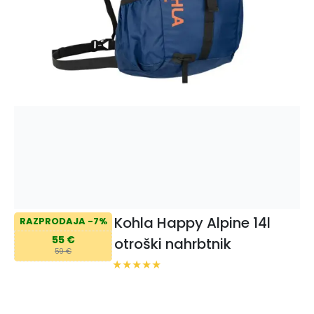
Kohla Happy Alpine 14l
RAZPRODAJA -7%
55 €
otroški nahrbtnik
59 €