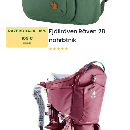
Fjällräven Räven 28
RAZPRODAJA -16%
109 €
nahrbtnik
129 €