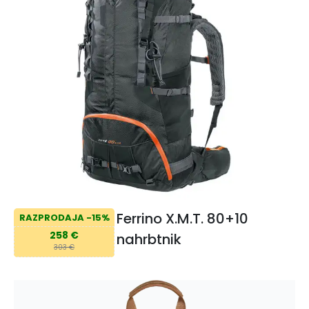
Ferrino X.M.T. 80+10
RAZPRODAJA -15%
258 €
nahrbtnik
303 €