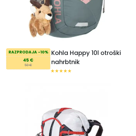
Kohla Happy 10l otroški
RAZPRODAJA -10%
45 €
nahrbtnik
50 €