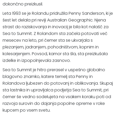
dokončno preizkusil.
Leta 1993 se je Rolandu pridružila Penny Sanderson, ki je
šest let delala pri reviji Australian Geographic. Njena
strast do raziskovanja in inovacij je bila kot nalašč za
Sea to Summit. Z Rolandom sta začela potovati več
mesecev na leto, pri čemer sta se ukvarjala s
plezanjem, jadranjem, pohodništvom, kopnim in
kolesarjenjem. Povsod, kamor sta šla, sta preizkušala
izdelke in izpopolnjevala zasnovo.
Sea to Summit je hitro prerasel v uspešno globalno
blagovno znamko, katere temelj sta Penny in
Rolandova ljubezen do potovanj in oblikovanja. Skupaj
sta lastnika in upravljalca podjetja Sea to Summit, pri
čemer še vedno sodelujeta na vsakem koraku poti od
razvoja surovin do dajanja popolne opreme v roke
kupcem po vsem svetu.