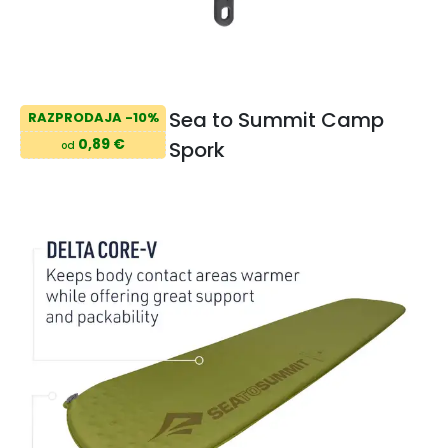
Sea to Summit Camp
RAZPRODAJA -10%
0,89 €
Spork
od