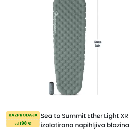
Sea to Summit Ether Light XR
RAZPRODAJA
198 €
izolatirana napihljiva blazina
od