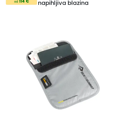
114 €
napihljiva blazina
od