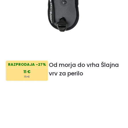
Od morja do vrha Šlajna
RAZPRODAJA -27%
11 €
vrv za perilo
15 €