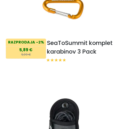
SeaToSummit komplet
RAZPRODAJA -2%
5,89 €
karabinov 3 Pack
5,99 €