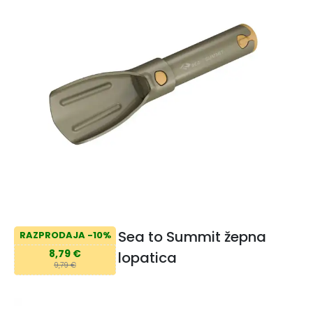
Sea to Summit žepna
RAZPRODAJA -10%
8,79 €
lopatica
9,79 €