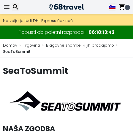
0
Pridobite brezplačno dostavo na naročila nad 149 €.
Na voljo je tudi DHL Express čez noč.
30 dni za vračilo, 90 dni za lesene zemljevide in dekoracije.
Iskanje
Popusti ob poletni razprodaji
06
18
13
41
Domov
Trgovina
Blagovne znamke, ki jih prodajamo
SeaToSummit
Iskanje
SeaToSummit
NAŠA ZGODBA