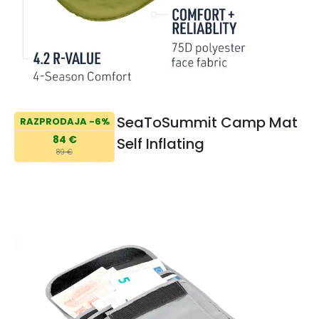
SeaToSummit Camp Mat
RAZPRODAJA -6%
84 €
Self Inflating
89 €