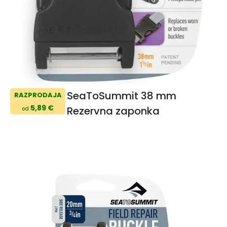
SeaToSummit 38 mm
RAZPRODAJA
5,89 €
Rezervna zaponka
od