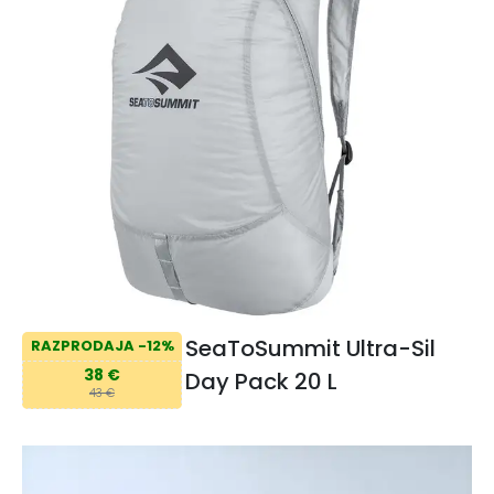
SeaToSummit Ultra-Sil
RAZPRODAJA -12%
38 €
Day Pack 20 L
43 €