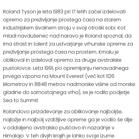
Roland Tyson je leta 1983 pri 17 letih začel izdelovati
opremo za preživljanje prostega časa na starem
industrijskem šivalnem stroju v svoji otroški sobi. Kot
mladi navdušenec nad naravo je Roland spoznal, da
ima strast in talent za ustvarjanje vrhunske opreme za
preživljanje prostega časa na prostem. Kmalu je
oblikoval in izdeloval opremo za druge avstralske
pustolovce. Leta 1991, po opremljanju nenavadnega
prvega vzpona na Mount Everest (več kot 1126
kilometrov in 8848 metrov nadmorske višine od morske
gladine do samostojnega vrha), se je rodilo podjetje
Sea to Summit.
Rolandovo prizadevanje za oblikovanje najboljše,
najlažje in najbolj vzdržljive opreme ga je vodilo še dlje
v oddaljeno avstralsko puščavo in nazadnje v
Himalajo. V teh divjih krajih je lahko svoje izume