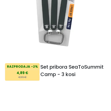
Set pribora SeaToSummit
RAZPRODAJA -2%
4,89 €
Camp - 3 kosi
4,99 €