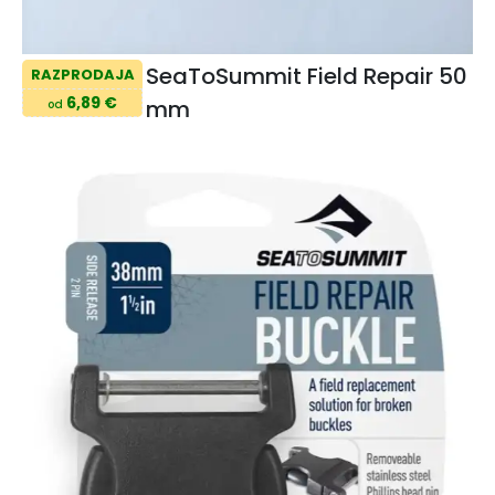
SeaToSummit Field Repair 50
RAZPRODAJA
6,89 €
mm
od