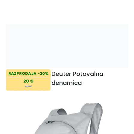
Deuter Potovalna
RAZPRODAJA -20%
20 €
denarnica
25 €