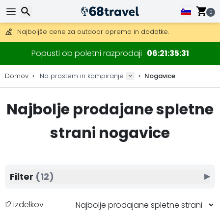
0
Pridobite brezplačno dostavo na naročila nad 149 €.
Na voljo je tudi DHL Express čez noč.
Iskanje
30 dni za vračilo, 90 dni za lesene zemljevide in dekoracije.
Popusti ob poletni razprodaji
06
21
35
30
Najboljše cene za outdoor opremo in dodatke.
Domov
Na prostem in kampiranje
Nogavice
Najbolje prodajane spletne
Iskanje
strani nogavice
Filter
(12)
▶
12 izdelkov