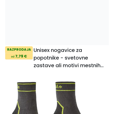
Unisex nogavice za
RAZPRODAJA
7,79 €
popotnike - svetovne
od
zastave ali motivi mestnih
pokrajin