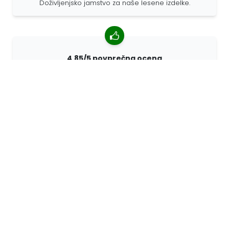
Doživljenjsko jamstvo za naše lesene izdelke.
4,85/5 povprečna ocena
Več kot 7400 pregledov strank iz vsega sveta. 98%
strank nas priporoča.
Prilagojena naročila
68travel je originalni proizvajalec, kar pomeni, da lahko
hitro pripravimo prilagojena naročila.
Živimo za pustolovščino