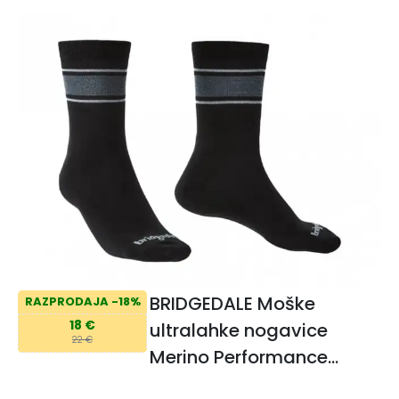
Boot Socks
BRIDGEDALE Moške
RAZPRODAJA -18%
18 €
ultralahke nogavice
22 €
Merino Performance
Everyday Boot