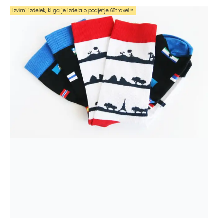
Izvirni izdelek, ki ga je izdelalo podjetje 68travel™️