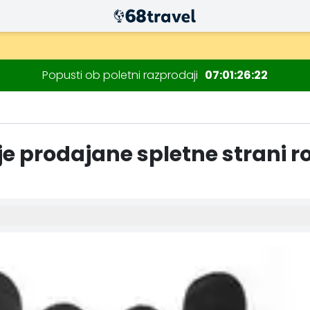
Popusti ob poletni razprodaji
07
01
26
21
je prodajane spletne strani r
Iskanje