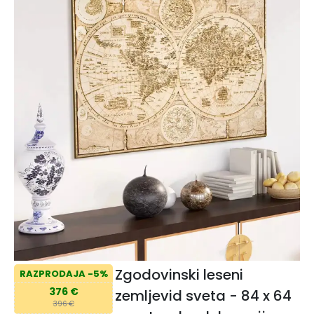
Zgodovinski leseni
RAZPRODAJA -5%
376 €
zemljevid sveta - 84 x 64
396 €