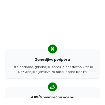
Zanesljiva podpora
Hitra podpora, garancijski servis in enostavno vračilo.
Doživljenjsko jamstvo za naše lesene izdelke.
4,85/5 povprečna ocena
Več kot 7400 pregledov strank iz vsega sveta. 98%