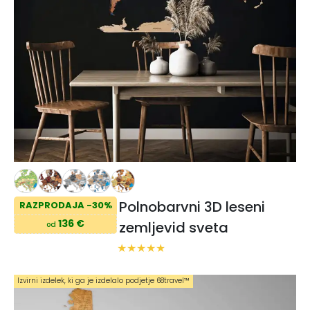
Polnobarvni 3D leseni
RAZPRODAJA -30%
136 €
zemljevid sveta
od
Izvirni izdelek, ki ga je izdelalo podjetje 68travel™️