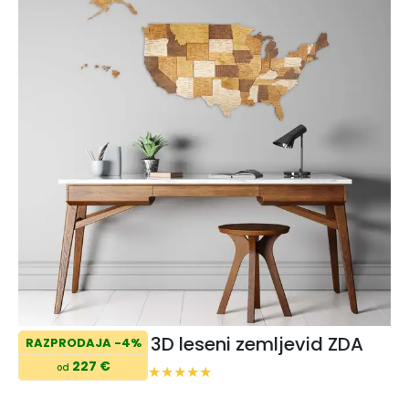
3D leseni zemljevid ZDA
RAZPRODAJA -4%
227 €
od