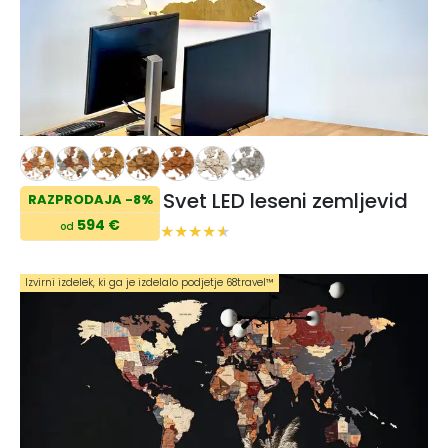
Svet LED leseni zemljevid
RAZPRODAJA -8%
594 €
od
Izvirni izdelek, ki ga je izdelalo podjetje 68travel™️