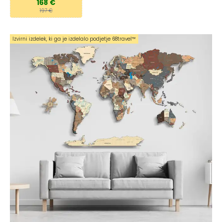
168 €
197 €
Izvirni izdelek, ki ga je izdelalo podjetje 68travel™️