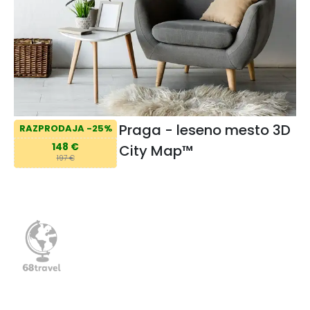
Praga - leseno mesto 3D
RAZPRODAJA -25%
148 €
City Map™️
197 €