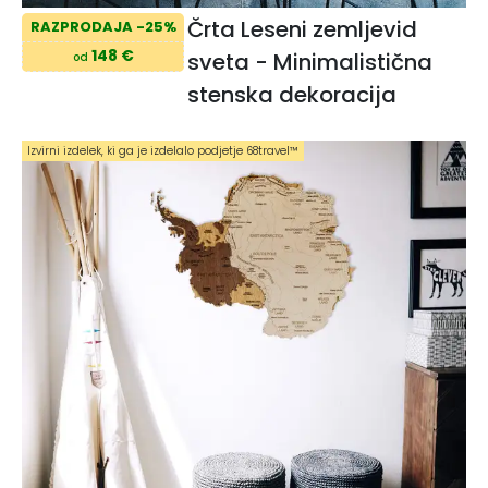
Črta Leseni zemljevid
RAZPRODAJA -25%
148 €
sveta - Minimalistična
od
stenska dekoracija
Izvirni izdelek, ki ga je izdelalo podjetje 68travel™️