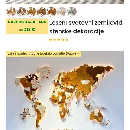
Leseni svetovni zemljevid
RAZPRODAJA -14%
213 €
stenske dekoracije
od
Izvirni izdelek, ki ga je izdelalo podjetje 68travel™️