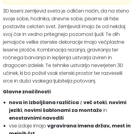
3D leseni zemljevid sveta je odličen način, da na steno
svoje sobe, hodnika, dnevne sobe, pisarne ali hiše
postavite celoten svet. Zemljevidi imajo že od nekdaj
svoj čar in vedno pritegnejo pozornost ljudi. Te dih
jemajoče velike stenske dekoracije imajo večplastne
lesene plošče. Kombinacija rezanja, graviranja ter
ročnega barvanja in lepljenja ustvarja izviren in
dragocen izdelek. Te tehnike ustvarijo neverjeten 3D
učinek, ki bo poživil vsak stenski prostor ter razveselil
srce in dušo vsakega ljubitelja potovanj.
Glavne značilnosti
nova in izboljšana različica
z
več otoki
,
novimi
jeziki
,
novimi šablonami za montažo
in
enostavnimi navodili
vse izdaje imajo
vgravirana imena držav, mest in
mejnih črt