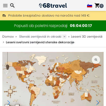
0
Pridobite brezplačno dostavo na naročila nad 149 €.
Na voljo je tudi DHL Express čez noč.
Iskanje
30 dni za vračilo, 90 dni za lesene zemljevide in dekoracije.
Popusti ob poletni razprodaji
06
04
00
15
Originalni proizvajalec zemljevidov in dekoracij.
Domov
Stenski zemljevidi in okraski
Leseni 3D zemljevidi
Leseni svetovni zemljevid stenske dekoracije
Iskanje