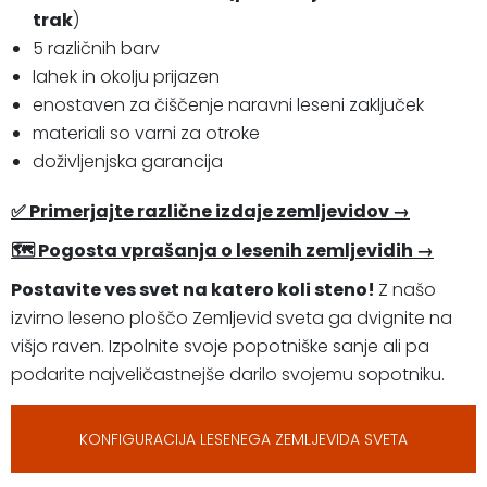
trak
)
5 različnih barv
lahek in okolju prijazen
enostaven za čiščenje naravni leseni zaključek
materiali so varni za otroke
doživljenjska garancija
✅ Primerjajte različne izdaje zemljevidov →
🗺 Pogosta vprašanja o lesenih zemljevidih →
Postavite ves svet na katero koli steno!
Z našo
izvirno leseno ploščo Zemljevid sveta ga dvignite na
višjo raven. Izpolnite svoje popotniške sanje ali pa
podarite najveličastnejše darilo svojemu sopotniku.
KONFIGURACIJA LESENEGA ZEMLJEVIDA SVETA