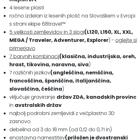
4 lesene plasti
ročno izdelan iz lesenih plošč na Slovaškem v Evropi
s strani ekipe 68travel™️
5 velikosti zemljevidov in 3 slogi
(L120, L150, XL, XXL,
MEGA / Traveler, Adventurer, Explorer
) -
oglejte si
primerjavo
7 barvnih kombinacij
(klasična, industrijska, oreh,
hrast, tikovina, naravna, siva
)
7 različnih jezikov
(angleščina, nemščina,
francoščina, španščina, italijanščina,
slovaščina, češčina
)
vključuje graviranje
držav ZDA,
kanadskih provinc
in
avstralskih držav
najbolj podrobni zemljevidi z večplastno 3D
zasnovo
debelina od 3 do 18 mm (od 0,12 do 0,71 in)
enostavna namestitev
(priložen je dvostranski