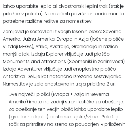
lahko uporabite lepilo ali dvostranski lepilni trak (trak je
priložen v paketu). Na različnih površinah bodo morda
potrebne različne rešitve za namestitev.
Zemljevid je sestavljen iz večjih lesenih plošč: Severna
Amerika, Južna Amerika, Evropa in Azija (ločene plošče
v izdaji MEGA), Afrika, Avstralija, Grenlandija in različni
manjši otoki. Izdaja Explorer vključuje tudi ploščo
Monuments and Attractions (Spomeniki in zanimivosti).
Izdaja Adventurer vključuje tudi enoplastno ploščo
Antarktika. Deluje kot natančno izrezana sestavljanka.
Namestitev je zelo enostavna in traja približno 2 uri.
Dve največji plošči (Evropa + Azija in Severna
Amerika) imata na zadnji strani kotičke za obešanje.
Za obešanje teh večjih plošč lahko uporabite lepilo
(gradbeno lepilo) ali stenske kljuke/vijake. Položaji
točk za pritrditev na steno so poudarjeni v priloženih