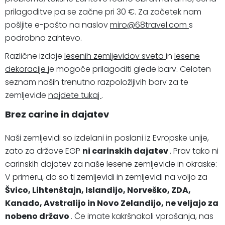
prilagoditve pa se začne pri 30 €. Za začetek nam
pošljite e-pošto na naslov
miro@68travel.com
s
podrobno zahtevo.
Različne izdaje
lesenih zemljevidov sveta
in
lesene
dekoracije
je mogoče prilagoditi glede barv. Celoten
seznam naših trenutno razpoložljivih barv za te
zemljevide
najdete tukaj
.
Brez carine in dajatev
Naši zemljevidi so izdelani in poslani iz Evropske unije,
zato za države EGP
ni carinskih dajatev
. Prav tako ni
carinskih dajatev za naše lesene zemljevide in okraske:
V primeru, da so ti zemljevidi in zemljevidi na voljo za
Švico, Lihtenštajn, Islandijo, Norveško, ZDA,
Kanado, Avstralijo in Novo Zelandijo, ne veljajo za
nobeno državo
. Če imate kakršnakoli vprašanja, nas