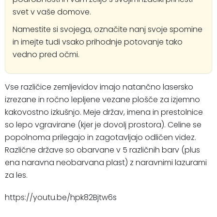
svet v vaše domove.
Namestite si svojega, označite nanj svoje spomine
in imejte tudi vsako prihodnje potovanje tako
vedno pred očmi.
Vse različice zemljevidov imajo natančno lasersko
izrezane in ročno lepljene vezane plošče za izjemno
kakovostno izkušnjo. Meje držav, imena in prestolnice
so lepo vgravirane (kjer je dovolj prostora). Celine se
popolnoma prilegajo in zagotavljajo odličen videz.
Različne države so obarvane v 5 različnih barv (plus
ena naravna neobarvana plast) z naravnimi lazurami
za les.
https://youtu.be/hpk82Bjtw6s