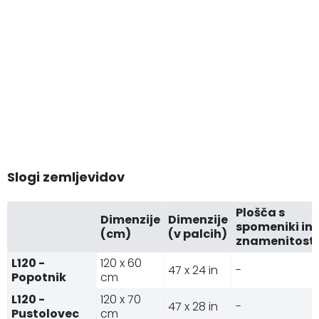
Slogi zemljevidov
Plošča s
Dimenzije
Dimenzije
spomeniki in
(cm)
(v palcih)
znamenitost
L120 -
120 x 60
47 x 24 in
-
Popotnik
cm
L120 -
120 x 70
47 x 28 in
-
Pustolovec
cm