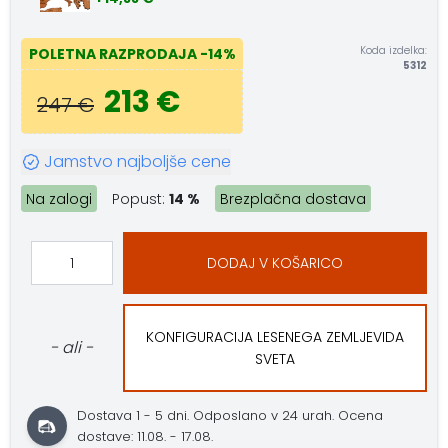
Koda izdelka:
POLETNA RAZPRODAJA
-14%
5312
213 €
247 €
Jamstvo najboljše cene
Na zalogi
Popust:
14 %
Brezplačna dostava
DODAJ V KOŠARICO
KONFIGURACIJA LESENEGA ZEMLJEVIDA
- ali -
SVETA
Dostava 1 - 5 dni.
Odposlano v 24 urah.
Ocena
dostave: 11.08. - 17.08.