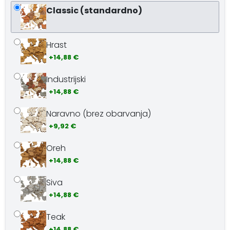
Classic (standardno)
Hrast
+14,88 €
Industrijski
+14,88 €
Naravno (brez obarvanja)
+9,92 €
Oreh
+14,88 €
Siva
+14,88 €
Teak
+14,88 €