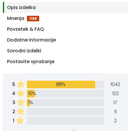
Opis izdelka
Mnenja
1188
Povzetek & FAQ
Dodatne informacije
Sorodni izdelki
Postavite vprašanje
5
88%
1042
4
10%
122
3
1%
17
2
5
1
2