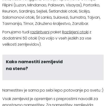
Filipini (Luzon, Mindanao, Palawan, Visayas), Portoriko,
Reunion, Sardinija, Sejšeli, Šetlandski otoki, Sicilija,
Salomonovi otoki, Šri Lanka, Sulavezi, Sumatra, Tajvan,
Tasmanija, Timor, Združeno kraljestvo, Zanzibar.
Ponujamo tudi
razširitveni
paket
Razširjeni otoki
z
dodatnimi 50 otoki (na voljo v vseh jezikih za vse
velikosti zemljevidov).
Kako namestiti zemljevid
na steno?
Namestitev je sama po sebi lepo potovanje po svetu :)
Vsak zemljevid je opremljen s preprostimi navodili za
enostavno namestitev. Za namestitev zemljevida