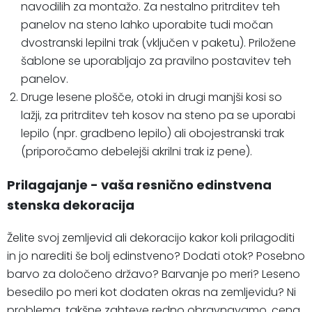
navodilih za montažo. Za nestalno pritrditev teh
panelov na steno lahko uporabite tudi močan
dvostranski lepilni trak (vključen v paketu). Priložene
šablone se uporabljajo za pravilno postavitev teh
panelov.
Druge lesene plošče, otoki in drugi manjši kosi so
lažji, za pritrditev teh kosov na steno pa se uporabi
lepilo (npr. gradbeno lepilo) ali obojestranski trak
(priporočamo debelejši akrilni trak iz pene).
Prilagajanje - vaša resnično edinstvena
stenska dekoracija
Želite svoj zemljevid ali dekoracijo kakor koli prilagoditi
in jo narediti še bolj edinstveno? Dodati otok? Posebno
barvo za določeno državo? Barvanje po meri? Leseno
besedilo po meri kot dodaten okras na zemljevidu? Ni
problema, takšne zahteve redno obravnavamo, cena