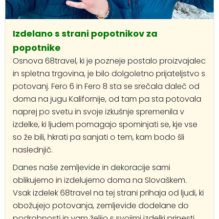
Izdelano s strani popotnikov za
popotnike
Osnova 68travel, ki je pozneje postalo proizvajalec
in spletna trgovina, je bilo dolgoletno prijateljstvo s
potovanj. Fero 6 in Fero 8 sta se srečala daleč od
doma na jugu Kalifornije, od tam pa sta potovala
naprej po svetu in svoje izkušnje spremenila v
izdelke, ki ljudem pomagajo spominjati se, kje vse
so že bili, hkrati pa sanjati o tem, kam bodo šli
naslednjič.
Danes naše zemljevide in dekoracije sami
oblikujemo in izdelujemo doma na Slovaškem.
Vsak izdelek 68travel na tej strani prihaja od ljudi, ki
obožujejo potovanja, zemljevide dodelane do
podrobnosti in vam želijo s svojimi izdelki prinesti