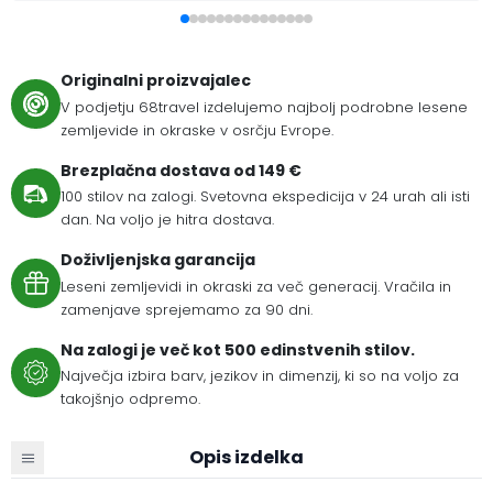
Originalni proizvajalec
V podjetju 68travel izdelujemo najbolj podrobne lesene
zemljevide in okraske v osrčju Evrope.
Brezplačna dostava od 149 €
100 stilov na zalogi. Svetovna ekspedicija v 24 urah ali isti
dan. Na voljo je hitra dostava.
Doživljenjska garancija
Leseni zemljevidi in okraski za več generacij. Vračila in
zamenjave sprejemamo za 90 dni.
Na zalogi je več kot 500 edinstvenih stilov.
Največja izbira barv, jezikov in dimenzij, ki so na voljo za
takojšnjo odpremo.
Opis izdelka