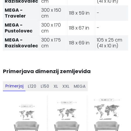
Raziskovalec
cm
(41 x 10 in)
MEGA -
300 x 150
118 x 59 in
-
Traveler
cm
MEGA -
300 x 170
118 x 67 in
-
Pustolovec
cm
MEGA -
300 x 175
105 x 25 cm
118 x 69 in
Raziskovalec
cm
(41 x 10 in)
Primerjava dimenzij zemljevida
Primerjaj
L120
L150
XL
XXL
MEGA