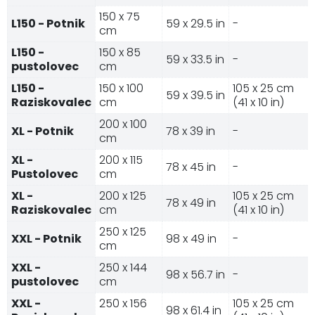
150 x 75
L150 - Potnik
59 x 29.5 in
-
cm
L150 -
150 x 85
59 x 33.5 in
-
pustolovec
cm
L150 -
150 x 100
105 x 25 cm
59 x 39.5 in
Raziskovalec
cm
(41 x 10 in)
200 x 100
XL - Potnik
78 x 39 in
-
cm
XL -
200 x 115
78 x 45 in
-
Pustolovec
cm
XL -
200 x 125
105 x 25 cm
78 x 49 in
Raziskovalec
cm
(41 x 10 in)
250 x 125
XXL - Potnik
98 x 49 in
-
cm
XXL -
250 x 144
98 x 56.7 in
-
pustolovec
cm
XXL -
250 x 156
105 x 25 cm
98 x 61.4 in