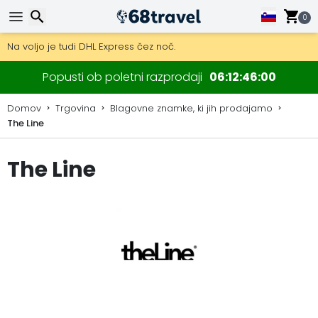
0
Pridobite brezplačno dostavo na naročila nad 149 €.
Na voljo je tudi DHL Express čez noč.
30 dni za vračilo, 90 dni za lesene zemljevide in dekoracije.
Iskanje
Popusti ob poletni razprodaji
06
12
45
59
Domov
Trgovina
Blagovne znamke, ki jih prodajamo
The Line
Iskanje
The Line