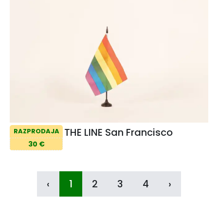
THE LINE San Francisco
RAZPRODAJA
30 €
‹
1
2
3
4
›