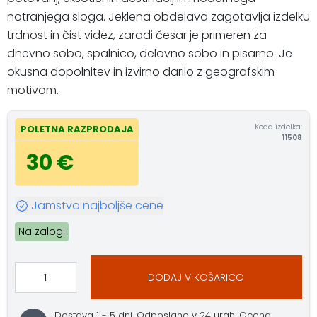
notranjega sloga. Jeklena obdelava zagotavlja izdelku
trdnost in čist videz, zaradi česar je primeren za
dnevno sobo, spalnico, delovno sobo in pisarno. Je
okusna dopolnitev in izvirno darilo z geografskim
motivom.
Koda izdelka:
POLETNA RAZPRODAJA
11508
30 €
Jamstvo najboljše cene
Na zalogi
DODAJ V KOŠARICO
Dostava 1 - 5 dni. Odposlano v 24 urah. Ocena