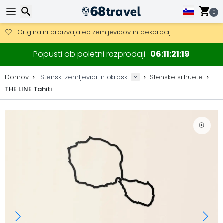
Pridobite brezplačno dostavo na naročila nad 149 €.
Na voljo je tudi DHL Express čez noč.
0
30 dni za vračilo, 90 dni za lesene zemljevide in dekoracije.
Originalni proizvajalec zemljevidov in dekoracij.
Iskanje
Popusti ob poletni razprodaji
06
11
21
19
Domov
Stenski zemljevidi in okraski
Stenske silhuete
THE LINE Tahiti
Iskanje