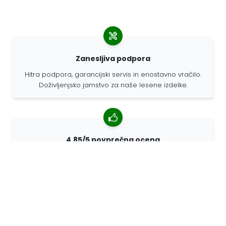
Zanesljiva podpora
Hitra podpora, garancijski servis in enostavno vračilo.
Doživljenjsko jamstvo za naše lesene izdelke.
4,85/5 povprečna ocena
Več kot 7400 pregledov strank iz vsega sveta. 98%
strank nas priporoča.
Prilagojena naročila