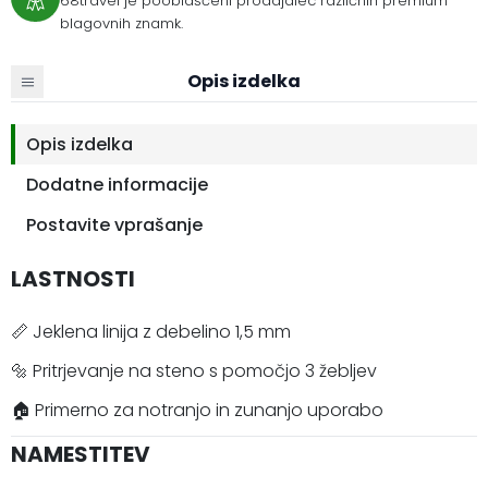
68travel je pooblaščeni prodajalec različnih premium
blagovnih znamk.
Opis izdelka
Opis izdelka
Dodatne informacije
Postavite vprašanje
LASTNOSTI
📏 Jeklena linija z debelino 1,5 mm
🔩 Pritrjevanje na steno s pomočjo 3 žebljev
🏠 Primerno za notranjo in zunanjo uporabo
NAMESTITEV