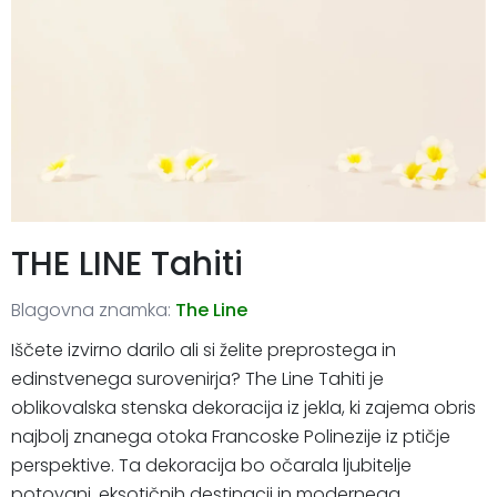
THE LINE Tahiti
Blagovna znamka:
The Line
Iščete izvirno darilo ali si želite preprostega in
edinstvenega surovenirja? The Line Tahiti je
oblikovalska stenska dekoracija iz jekla, ki zajema obris
najbolj znanega otoka Francoske Polinezije iz ptičje
perspektive. Ta dekoracija bo očarala ljubitelje
potovanj, eksotičnih destinacij in modernega