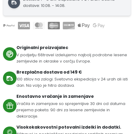
dostave: 10.08. - 14.08.
Originalni proizvajalec
V podjetju 68travel izdelujemo najbolj podrobne lesene
zemljevide in okraske v osrčju Evrope.
Brezplačna dostava od 149 €
100 stilov na zalogi. Svetovna ekspedicija v 24 urah ali isti
dan. Na voljo je hitra dostava.
Enostavno vračanje in zamenjave
Vračila in zamenjave so sprejemljive 30 dni od datuma
prejema paketa. 90 dni za lesene zemljevide in
dekoracije.
Visokokakovostni potovalni izdelki in dodatki.