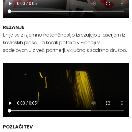
REZANJE
Linije se z izjemno natančnostjo izrezujejo z laserjem iz
kovinskih plošč. Ta korak poteka v Franciji v
sodelovanju z več partnerji, vključno s zadržno družbo.
POZLAČITEV