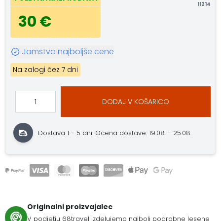
11214
30 €
Jamstvo najboljše cene
Na zalogi čez 7 dni
DODAJ V KOŠARICO
Dostava 1 - 5 dni.
Ocena dostave: 19.08. - 25.08.
Originalni proizvajalec
V podjetju 68travel izdelujemo najbolj podrobne lesene