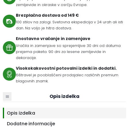
zemljevide in okraske v osrčju Evrope.
Brezplačna dostava od 149 €
100 stilov na zalogi. Svetovna ekspedicija v 24 urah ali isti
dan. Na voljo je hitra dostava.
Enostavno vračanje in zamenjave
Vračila in zamenjave so sprejemljive 30 dni od datuma
prejema paketa. 90 dni za lesene zemljevide in
dekoracije.
Visokokakovostni potovalni izdelki in dodatki.
68travel je pooblaščeni prodajalec različnih premium
blagovnih znamk.
Opis izdelka
Opis izdelka
Dodatne informacije