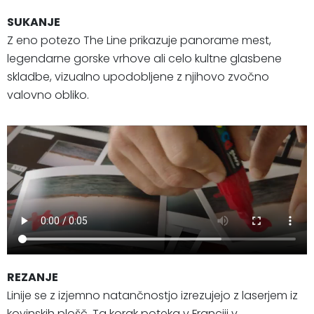
SUKANJE
Z eno potezo The Line prikazuje panorame mest,
legendarne gorske vrhove ali celo kultne glasbene
skladbe, vizualno upodobljene z njihovo zvočno
valovno obliko.
REZANJE
Linije se z izjemno natančnostjo izrezujejo z laserjem iz
kovinskih plošč. Ta korak poteka v Franciji v