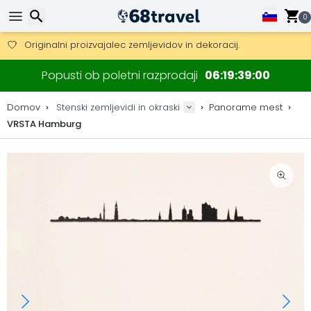
0
Pridobite brezplačno dostavo na naročila nad 149 €.
Na voljo je tudi DHL Express čez noč.
30 dni za vračilo, 90 dni za lesene zemljevide in dekoracije.
Iskanje
Popusti ob poletni razprodaji
06
19
38
59
Originalni proizvajalec zemljevidov in dekoracij.
Domov
Stenski zemljevidi in okraski
Panorame mest
VRSTA Hamburg
Iskanje