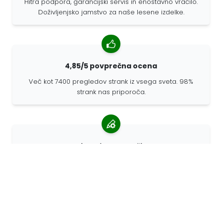
Hitra podpora, garancijski servis in enostavno vračilo.
Doživljenjsko jamstvo za naše lesene izdelke.
4,85/5 povprečna ocena
Več kot 7400 pregledov strank iz vsega sveta. 98%
strank nas priporoča.
Prilagojena naročila
68travel je originalni proizvajalec, kar pomeni, da lahko
hitro pripravimo prilagojena naročila.