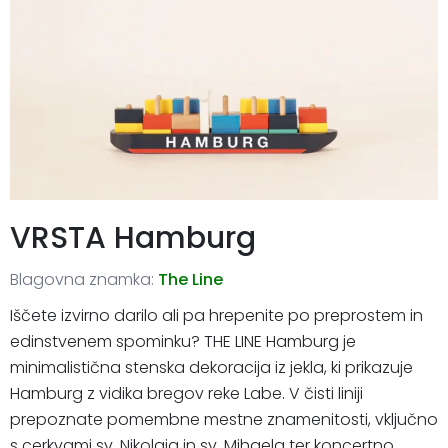
VRSTA Hamburg
Blagovna znamka:
The Line
Iščete izvirno darilo ali pa hrepenite po preprostem in
edinstvenem spominku? THE LINE Hamburg je
minimalistična stenska dekoracija iz jekla, ki prikazuje
Hamburg z vidika bregov reke Labe. V čisti liniji
prepoznate pomembne mestne znamenitosti, vključno
s cerkvami sv. Nikolaja in sv. Mihaela ter koncertno