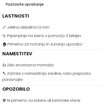
Postavite vprašanje
LASTNOSTI
📏 Jeklina debelina 1,5 mm
🔩 Pripenjanje na steno s pomočjo 3 žebljev
🏠 Primerno za notranjo in zunanjo uporabo
NAMESTITEV
👍 Zelo enostavna montaža
🔨 Začnite z namestitvijo sredine, nato preprosto
poravnajte
OPOZORILO
🚫 Ni primerno za zidane ali betonske stene