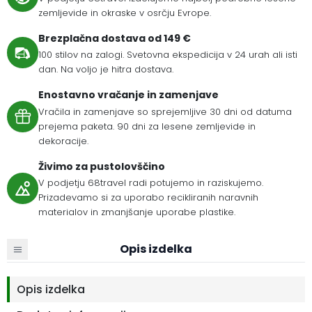
zemljevide in okraske v osrčju Evrope.
Brezplačna dostava od 149 €
100 stilov na zalogi. Svetovna ekspedicija v 24 urah ali isti
dan. Na voljo je hitra dostava.
Enostavno vračanje in zamenjave
Vračila in zamenjave so sprejemljive 30 dni od datuma
prejema paketa. 90 dni za lesene zemljevide in
dekoracije.
Živimo za pustolovščino
V podjetju 68travel radi potujemo in raziskujemo.
Prizadevamo si za uporabo recikliranih naravnih
materialov in zmanjšanje uporabe plastike.
Opis izdelka
Opis izdelka