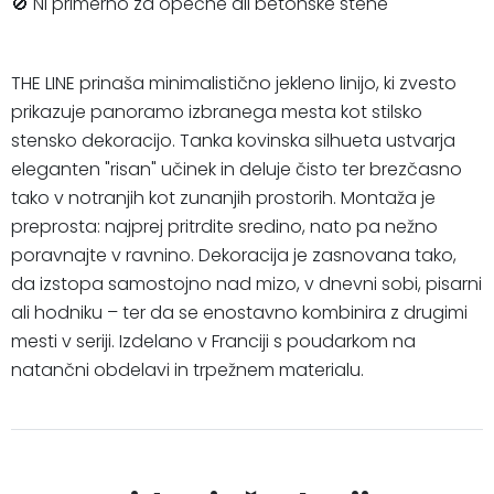
🚫 Ni primerno za opečne ali betonske stene
THE LINE prinaša minimalistično jekleno linijo, ki zvesto
prikazuje panoramo izbranega mesta kot stilsko
stensko dekoracijo. Tanka kovinska silhueta ustvarja
eleganten "risan" učinek in deluje čisto ter brezčasno
tako v notranjih kot zunanjih prostorih. Montaža je
preprosta: najprej pritrdite sredino, nato pa nežno
poravnajte v ravnino. Dekoracija je zasnovana tako,
da izstopa samostojno nad mizo, v dnevni sobi, pisarni
ali hodniku – ter da se enostavno kombinira z drugimi
mesti v seriji. Izdelano v Franciji s poudarkom na
natančni obdelavi in trpežnem materialu.