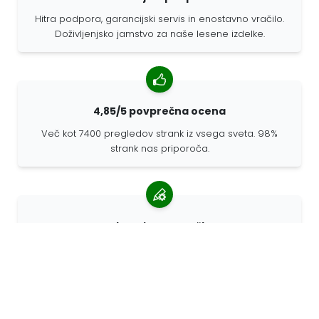
Hitra podpora, garancijski servis in enostavno vračilo.
Doživljenjsko jamstvo za naše lesene izdelke.
4,85/5 povprečna ocena
Več kot 7400 pregledov strank iz vsega sveta. 98%
strank nas priporoča.
Prilagojena naročila
68travel je originalni proizvajalec, kar pomeni, da lahko
hitro pripravimo prilagojena naročila.