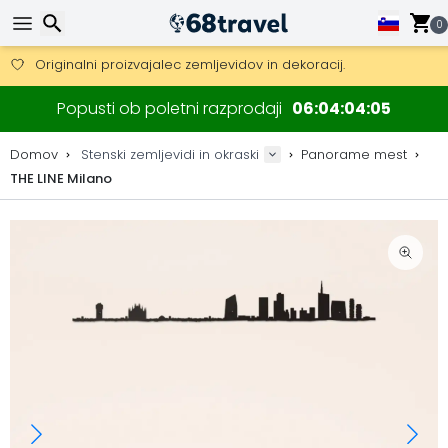
0
Pridobite brezplačno dostavo na naročila nad 149 €.
Na voljo je tudi DHL Express čez noč.
30 dni za vračilo, 90 dni za lesene zemljevide in dekoracije.
Iskanje
Popusti ob poletni razprodaji
06
04
04
04
Originalni proizvajalec zemljevidov in dekoracij.
Domov
Stenski zemljevidi in okraski
Panorame mest
THE LINE Milano
Iskanje