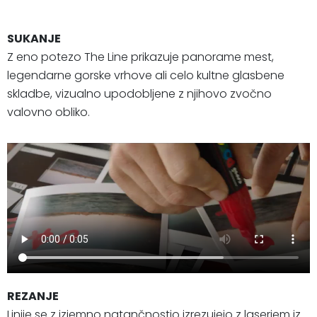
SUKANJE
Z eno potezo The Line prikazuje panorame mest,
legendarne gorske vrhove ali celo kultne glasbene
skladbe, vizualno upodobljene z njihovo zvočno
valovno obliko.
REZANJE
Linije se z izjemno natančnostjo izrezujejo z laserjem iz