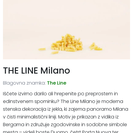
THE LINE Milano
Blagovna znamka:
The Line
Iščete izvirno darilo ali hrepenite po preprostem in
edinstvenem spominku? The Line Milano je moderna
stenska dekoracija iz jekla, ki zajema panoramo Milana
v čisti minimalistični liniji. Motiv je prikazan z vidika iz
Bergama in združuje zgodovinske in sodobne simbole
mesta – videli boste Duomo, četrt Porta Nuova ter