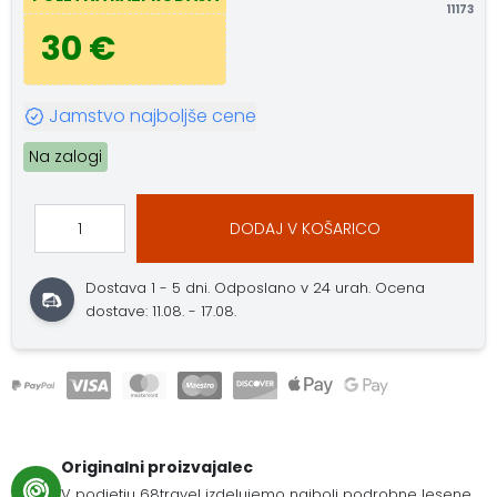
11173
30 €
Jamstvo najboljše cene
Na zalogi
DODAJ V KOŠARICO
Dostava 1 - 5 dni.
Odposlano v 24 urah.
Ocena
dostave: 11.08. - 17.08.
Originalni proizvajalec
V podjetju 68travel izdelujemo najbolj podrobne lesene