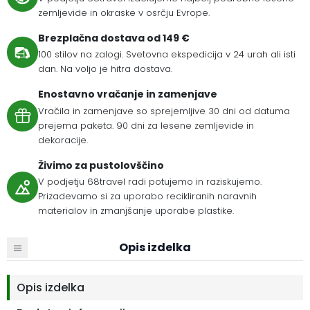
zemljevide in okraske v osrčju Evrope.
Brezplačna dostava od 149 €
100 stilov na zalogi. Svetovna ekspedicija v 24 urah ali isti
dan. Na voljo je hitra dostava.
Enostavno vračanje in zamenjave
Vračila in zamenjave so sprejemljive 30 dni od datuma
prejema paketa. 90 dni za lesene zemljevide in
dekoracije.
Živimo za pustolovščino
V podjetju 68travel radi potujemo in raziskujemo.
Prizadevamo si za uporabo recikliranih naravnih
materialov in zmanjšanje uporabe plastike.
Opis izdelka
Opis izdelka