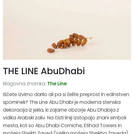
THE LINE AbuDhabi
Blagovna znamka:
The Line
Iščete izvirno darilo ali pa si želite preprost in edinstven
spominek? The Line Abu Dhabi je moderna stenska
dekoracija iz jekla, ki zajame obzorje Abu Dhabija z
vidika Arabski zaliv. Na čisti liniji izstopajo znani simboli
mesta, kot so Abu Dhabi Corniche, Etihad Towers in
mošeja Sheikh Zayed (Velika mošeja Sheikha Zayeda),