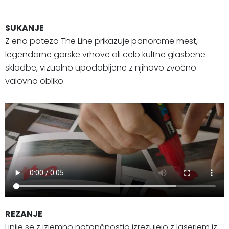
SUKANJE
Z eno potezo The Line prikazuje panorame mest,
legendarne gorske vrhove ali celo kultne glasbene
skladbe, vizualno upodobljene z njihovo zvočno
valovno obliko.
REZANJE
Linije se z izjemno natančnostjo izrezujejo z laserjem iz