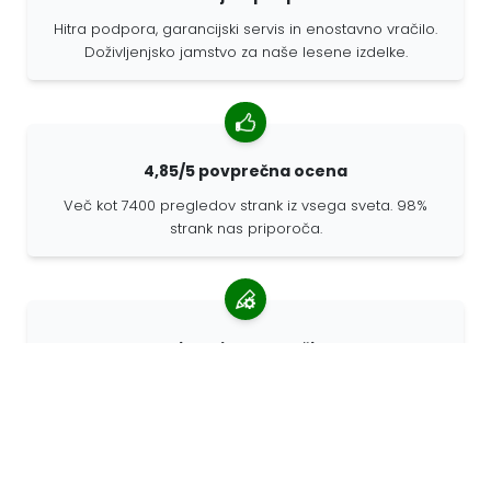
Hitra podpora, garancijski servis in enostavno vračilo.
Doživljenjsko jamstvo za naše lesene izdelke.
4,85/5 povprečna ocena
Več kot 7400 pregledov strank iz vsega sveta. 98%
strank nas priporoča.
Prilagojena naročila
68travel je originalni proizvajalec, kar pomeni, da lahko
hitro pripravimo prilagojena naročila.