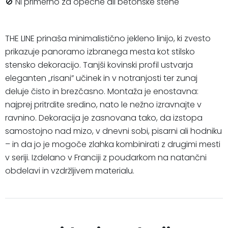
🚫 Ni primerno za opečne ali betonske stene
THE LINE prinaša minimalistično jekleno linijo, ki zvesto
prikazuje panoramo izbranega mesta kot stilsko
stensko dekoracijo. Tanjši kovinski profil ustvarja
eleganten „risani” učinek in v notranjosti ter zunaj
deluje čisto in brezčasno. Montaža je enostavna:
najprej pritrdite sredino, nato le nežno izravnajte v
ravnino. Dekoracija je zasnovana tako, da izstopa
samostojno nad mizo, v dnevni sobi, pisarni ali hodniku
– in da jo je mogoče zlahka kombinirati z drugimi mesti
v seriji. Izdelano v Franciji z poudarkom na natančni
obdelavi in ​​vzdržljivem materialu.