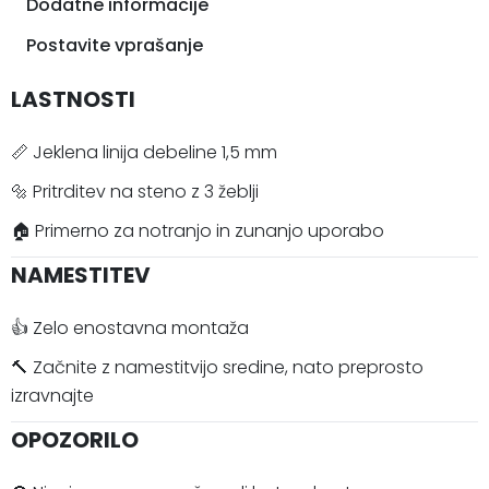
Dodatne informacije
Postavite vprašanje
LASTNOSTI
📏 Jeklena linija debeline 1,5 mm
🔩 Pritrditev na steno z 3 žeblji
🏠 Primerno za notranjo in zunanjo uporabo
NAMESTITEV
👍 Zelo enostavna montaža
🔨 Začnite z namestitvijo sredine, nato preprosto
izravnajte
OPOZORILO