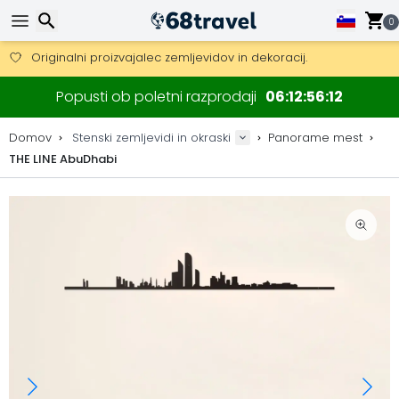
0
Pridobite brezplačno dostavo na naročila nad 149 €.
Na voljo je tudi DHL Express čez noč.
30 dni za vračilo, 90 dni za lesene zemljevide in dekoracije.
Originalni proizvajalec zemljevidov in dekoracij.
Iskanje
Popusti ob poletni razprodaji
06
12
56
11
Domov
Stenski zemljevidi in okraski
Panorame mest
THE LINE AbuDhabi
Iskanje