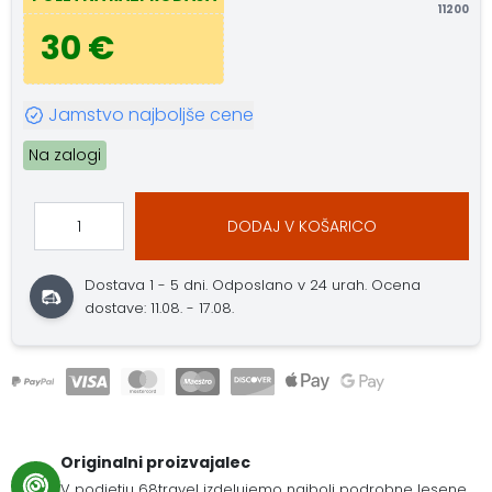
11200
30 €
Jamstvo najboljše cene
Na zalogi
DODAJ V KOŠARICO
Dostava 1 - 5 dni.
Odposlano v 24 urah.
Ocena
dostave: 11.08. - 17.08.
Originalni proizvajalec
V podjetju 68travel izdelujemo najbolj podrobne lesene