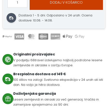
DODAJ V KOŠARICO
Dostava 1 - 5 dni.
Odposlano v 24 urah.
Ocena
dostave: 10.08. - 14.08.
Originalni proizvajalec
V podjetju 68travel izdelujemo najbolj podrobne lesene
zemljevide in okraske v osrčju Evrope.
Brezplačna dostava od 149 €
100 stilov na zalogi. Svetovna ekspedicija v 24 urah ali isti
dan. Na voljo je hitra dostava.
Doživljenjska garancija
Leseni zemljevidi in okraski za več generacij. Vračila in
zamenjave sprejemamo za 90 dni.