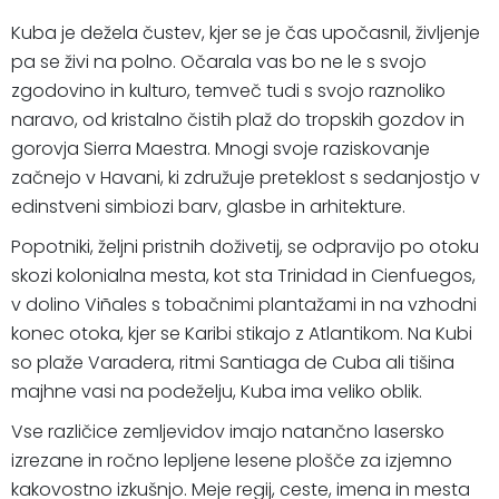
Kuba je dežela čustev, kjer se je čas upočasnil, življenje
pa se živi na polno. Očarala vas bo ne le s svojo
zgodovino in kulturo, temveč tudi s svojo raznoliko
naravo, od kristalno čistih plaž do tropskih gozdov in
gorovja Sierra Maestra. Mnogi svoje raziskovanje
začnejo v Havani, ki združuje preteklost s sedanjostjo v
edinstveni simbiozi barv, glasbe in arhitekture.
Popotniki, željni pristnih doživetij, se odpravijo po otoku
skozi kolonialna mesta, kot sta Trinidad in Cienfuegos,
v dolino Viñales s tobačnimi plantažami in na vzhodni
konec otoka, kjer se Karibi stikajo z Atlantikom. Na Kubi
so plaže Varadera, ritmi Santiaga de Cuba ali tišina
majhne vasi na podeželju, Kuba ima veliko oblik.
Vse različice zemljevidov imajo natančno lasersko
izrezane in ročno lepljene lesene plošče za izjemno
kakovostno izkušnjo. Meje regij, ceste, imena in mesta