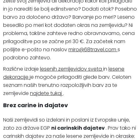
Želite svoj zemljevid ali dekoracijo kakor koli prilagoditi
in jo narediti še bolj edinstveno? Dodati otok? Posebno
barvo za določeno državo? Barvanje po meri? Leseno
besedilo po meri kot dodaten okras na zemljevidu? Ni
problema, takšne zahteve redno obravnavamo, cena
prilagoditve pa se začne pri 30 €. Za začetek nam
pošljite e-pošto na naslov
miro@68travel.com
s
podrobno zahtevo.
Različne izdaje
lesenih zemljevidov sveta
in
lesene
dekoracije
je mogoče prilagoditi glede barv. Celoten
seznam naših trenutno razpoložljivih barv za te
zemljevide
najdete tukaj
.
Brez carine in dajatev
Naši zemljevidi so izdelani in poslani iz Evropske unije,
zato za države EGP
ni carinskih dajatev
. Prav tako ni
carinskih dajatev za naše lesene zemljevide in okraske: