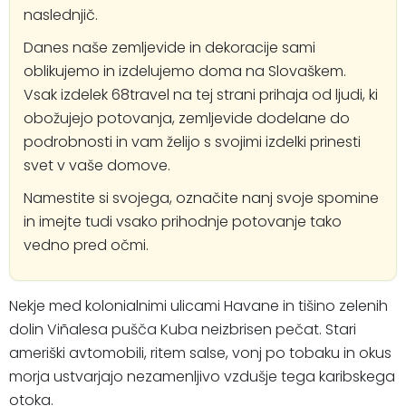
naslednjič.
Danes naše zemljevide in dekoracije sami
oblikujemo in izdelujemo doma na Slovaškem.
Vsak izdelek 68travel na tej strani prihaja od ljudi, ki
obožujejo potovanja, zemljevide dodelane do
podrobnosti in vam želijo s svojimi izdelki prinesti
svet v vaše domove.
Namestite si svojega, označite nanj svoje spomine
in imejte tudi vsako prihodnje potovanje tako
vedno pred očmi.
Nekje med kolonialnimi ulicami Havane in tišino zelenih
dolin Viñalesa pušča Kuba neizbrisen pečat. Stari
ameriški avtomobili, ritem salse, vonj po tobaku in okus
morja ustvarjajo nezamenljivo vzdušje tega karibskega
otoka.