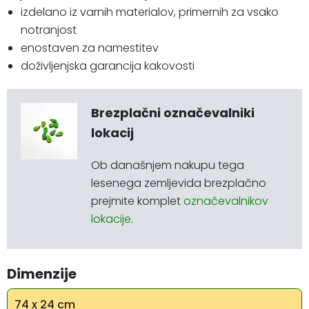
izdelano iz varnih materialov, primernih za vsako
notranjost
enostaven za namestitev
doživljenjska garancija kakovosti
Brezplačni označevalniki
lokacij
Ob današnjem nakupu tega
lesenega zemljevida brezplačno
prejmite komplet
označevalnikov
lokacije
.
Dimenzije
74 x 24 cm