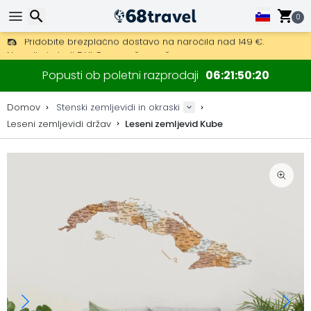
0
Pridobite brezplačno dostavo na naročila nad 149 €.
Na voljo je tudi DHL Express čez noč.
Iskanje
30 dni za vračilo, 90 dni za lesene zemljevide in dekoracije.
Popusti ob poletni razprodaji
06
21
50
19
Originalni proizvajalec zemljevidov in dekoracij.
Domov
Stenski zemljevidi in okraski
Leseni zemljevidi držav
Leseni zemljevid Kube
Iskanje