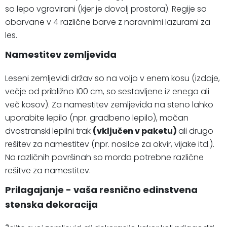
so lepo vgravirani (kjer je dovolj prostora). Regije so
obarvane v 4 različne barve z naravnimi lazurami za
les.
Namestitev zemljevida
Leseni zemljevidi držav so na voljo v enem kosu (izdaje,
večje od približno 100 cm, so sestavljene iz enega ali
več kosov). Za namestitev zemljevida na steno lahko
uporabite lepilo (npr. gradbeno lepilo), močan
dvostranski lepilni trak
(vključen v paketu)
ali drugo
rešitev za namestitev (npr. nosilce za okvir, vijake itd.).
Na različnih površinah so morda potrebne različne
rešitve za namestitev.
Prilagajanje - vaša resnično edinstvena
stenska dekoracija