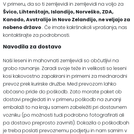
V primeru, da so ti zemljevidi in zemljevidi na voljo za
Švico, Lihtenštajn, Islandijo, Norveško, ZDA,
Kanado, Avstralijo in Novo Zelandijo, ne veljajo za
nobeno državo
. Če imate kakršnakoli vprašanja, nas
kontaktirajte za podrobnosti.
Navodila za dostavo
Naši leseni in mahovnati zemljevidi so občutljivi na
grobo ravnanje. Zaradi svoje teže in velikosti so leseni
kosi kakovostno zapakirani in primerni za mednarodni
prevoz prek kurirske družbe. Med prevozom lahko
občasno pride do poškodb. Zato morate paket ob
dostavi pregledati in v primeru poškodb na zunanji
embalaži to na kraju samem zabeležiti pri dostavnem
vozniku (po možnosti tudi podrobno fotografirati ali
pa dostavo preprosto zavrniti). Dokazila o poškodbah
je treba poslati prevoznemu podjetju in nam samim v