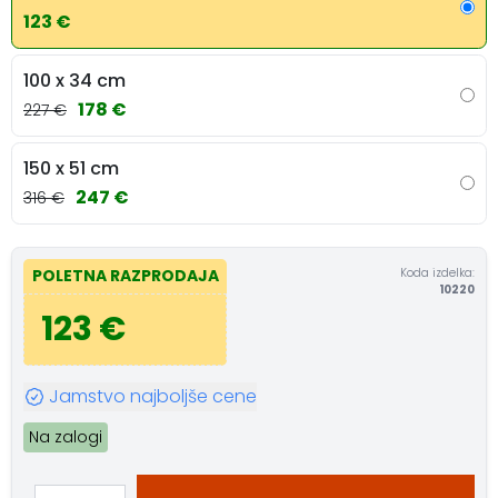
123 €
100 x 34 cm
178 €
227 €
150 x 51 cm
247 €
316 €
Koda izdelka:
POLETNA RAZPRODAJA
10220
123 €
Jamstvo najboljše cene
Na zalogi