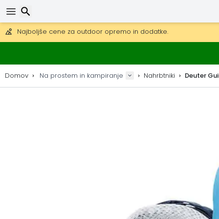
Pridobite brezplačno dostavo na naročila nad 149 €.
Na voljo je tudi DHL Express čez noč.
30 dni za vračilo, 90 dni za lesene zemljevide in dekoracije.
Najboljše cene za outdoor opremo in dodatke.
Iskanje
Domov
Na prostem in kampiranje
Nahrbtniki
Deuter Gui