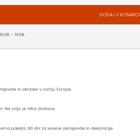
DODAJ V KOŠARIC
.08. - 14.08.
ljevide in okraske v osrčju Evrope.
n. Na voljo je hitra dostava.
ema paketa. 90 dni za lesene zemljevide in dekoracije.