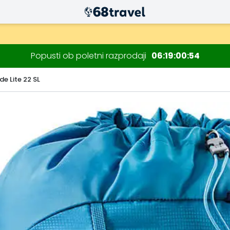
Popusti ob poletni razprodaji
06
19
00
53
de Lite 22 SL
Iskanje