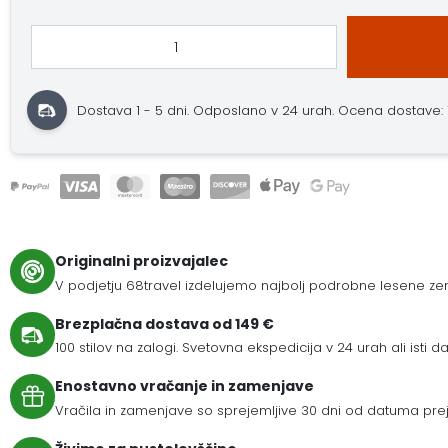
Dostava 1 - 5 dni.
Odposlano v 24 urah.
Ocena dostave: 10
Originalni proizvajalec
V podjetju 68travel izdelujemo najbolj podrobne lesene zem
Brezplačna dostava od 149 €
100 stilov na zalogi. Svetovna ekspedicija v 24 urah ali isti da
Enostavno vračanje in zamenjave
Vračila in zamenjave so sprejemljive 30 dni od datuma prej