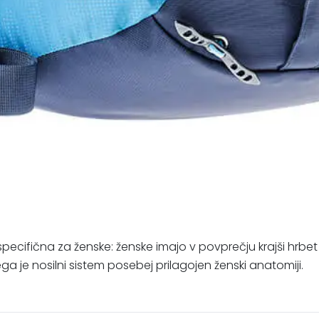
je specifična za ženske: ženske imajo v povprečju krajši hrbet
ega je nosilni sistem posebej prilagojen ženski anatomiji.