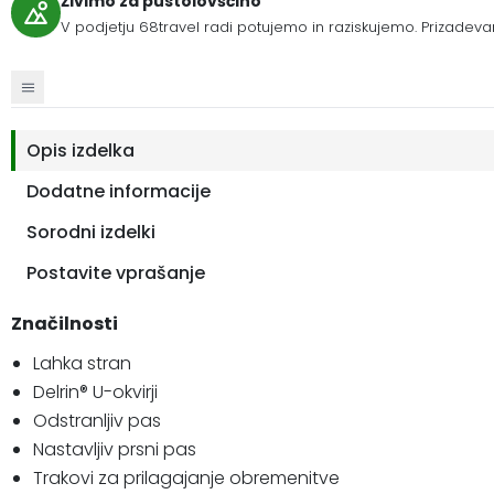
Živimo za pustolovščino
V podjetju 68travel radi potujemo in raziskujemo. Prizadeva
Opis izdelka
Dodatne informacije
Sorodni izdelki
Postavite vprašanje
Značilnosti
Lahka stran
Delrin® U-okvirji
Odstranljiv pas
Nastavljiv prsni pas
Trakovi za prilagajanje obremenitve