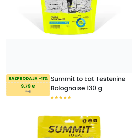
Summit to Eat Testenine
RAZPRODAJA -11%
9,79 €
Bolognaise 130 g
11 €