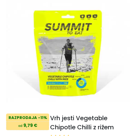
Vrh jesti Vegetable
RAZPRODAJA -11%
9,79 €
Chipotle Chilli z rižem
od