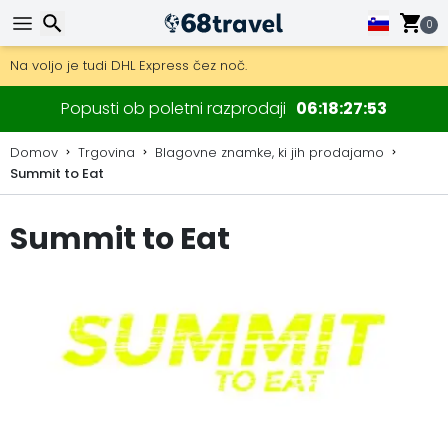
0
Pridobite brezplačno dostavo na naročila nad 149 €.
Na voljo je tudi DHL Express čez noč.
30 dni za vračilo, 90 dni za lesene zemljevide in dekoracije.
Iskanje
Popusti ob poletni razprodaji
06
18
27
52
Domov
Trgovina
Blagovne znamke, ki jih prodajamo
Summit to Eat
Iskanje
Summit to Eat