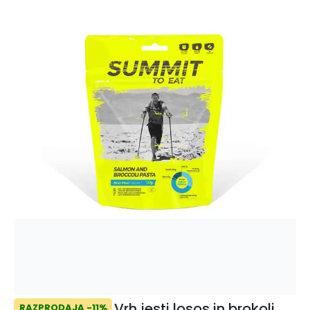
Vrh jesti losos in brokoli
RAZPRODAJA -11%