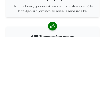
Hitra podpora, garancijski servis in enostavno vračilo.
Doživljenjsko jamstvo za naše lesene izdelke.
4,85/5 povprečna ocena
Več kot 7400 pregledov strank iz vsega sveta. 98%
strank nas priporoča.
Prilagojena naročila
68travel je originalni proizvajalec, kar pomeni, da lahko
hitro pripravimo prilagojena naročila.