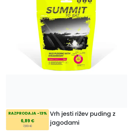
Vrh jesti rižev puding z
RAZPRODAJA -13%
6,89 €
jagodami
7,89 €