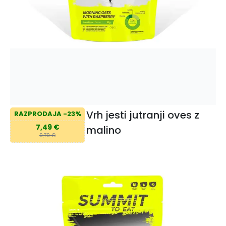
Vrh jesti jutranji oves z
RAZPRODAJA -23%
7,49 €
malino
9,79 €