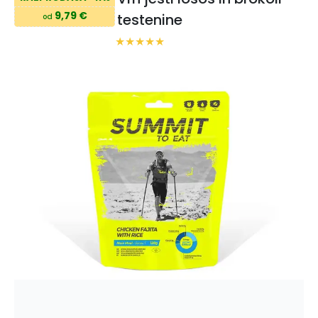
9,79 €
testenine
od