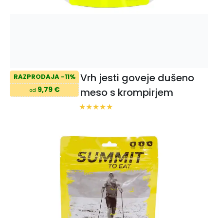
Vrh jesti goveje dušeno
RAZPRODAJA -11%
9,79 €
meso s krompirjem
od