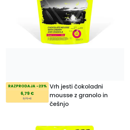
Vrh jesti čokoladni
RAZPRODAJA -23%
6,79 €
mousse z granolo in
8,79 €
češnjo