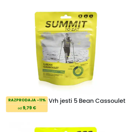
Vrh jesti 5 Bean Cassoulet
RAZPRODAJA -11%
9,79 €
od