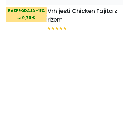
Vrh jesti Chicken Fajita z
RAZPRODAJA -11%
9,79 €
rižem
od