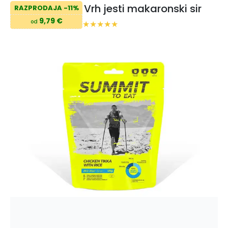
Vrh jesti makaronski sir
RAZPRODAJA -11%
9,79 €
od