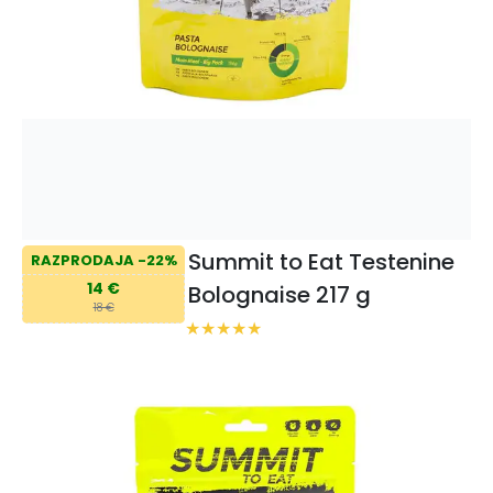
Summit to Eat Testenine
RAZPRODAJA -22%
14 €
Bolognaise 217 g
18 €