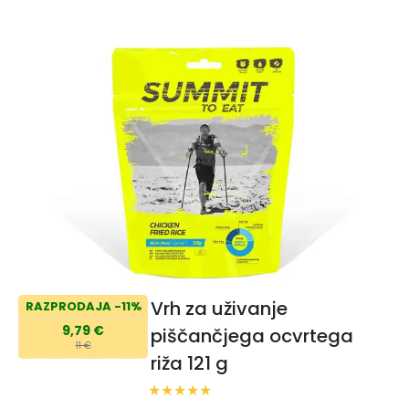
Vrh za uživanje
RAZPRODAJA -11%
9,79 €
piščančjega ocvrtega
11 €
riža 121 g