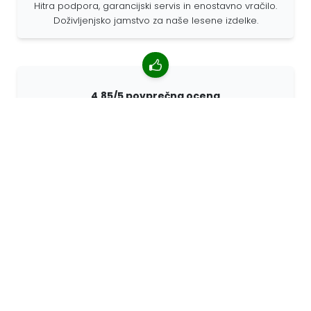
Hitra podpora, garancijski servis in enostavno vračilo.
Doživljenjsko jamstvo za naše lesene izdelke.
4,85/5 povprečna ocena
Več kot 7400 pregledov strank iz vsega sveta. 98%
strank nas priporoča.
Prilagojena naročila
68travel je originalni proizvajalec, kar pomeni, da lahko
hitro pripravimo prilagojena naročila.