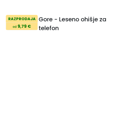
Gore - Leseno ohišje za
RAZPRODAJA
9,79 €
telefon
od