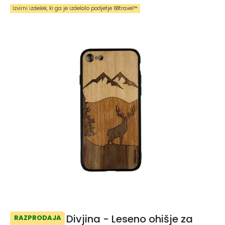
Izvirni izdelek, ki ga je izdelalo podjetje 68travel™️
Divjina - Leseno ohišje za
RAZPRODAJA