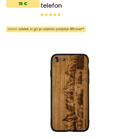
15 €
telefon
Izvirni izdelek, ki ga je izdelalo podjetje 68travel™️