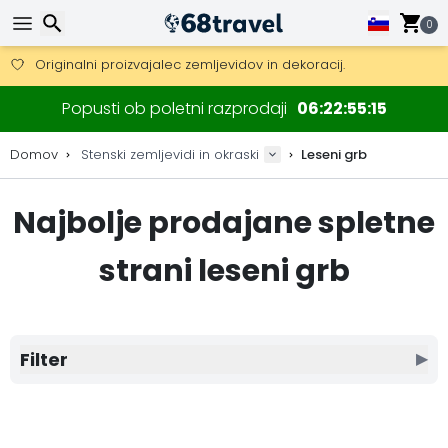
Pridobite brezplačno dostavo na naročila nad 149 €.
Na voljo je tudi DHL Express čez noč.
0
30 dni za vračilo, 90 dni za lesene zemljevide in dekoracije.
Originalni proizvajalec zemljevidov in dekoracij.
Iskanje
Popusti ob poletni razprodaji
06
22
55
15
Domov
Stenski zemljevidi in okraski
Leseni grb
Najbolje prodajane spletne
Iskanje
strani leseni grb
Filter
▶