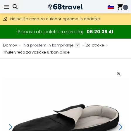
Pridobite brezplačno dostavo na naročila nad 149 €.
Na voljo je tudi DHL Express čez noč.
0
30 dni za vračilo, 90 dni za lesene zemljevide in dekoracije.
Najboljše cene za outdoor opremo in dodatke.
Iskanje
Popusti ob poletni razprodaji
06
20
35
40
Domov
Na prostem in kampiranje
Za otroke
Thule vreča za vozičke Urban Glide
Iskanje