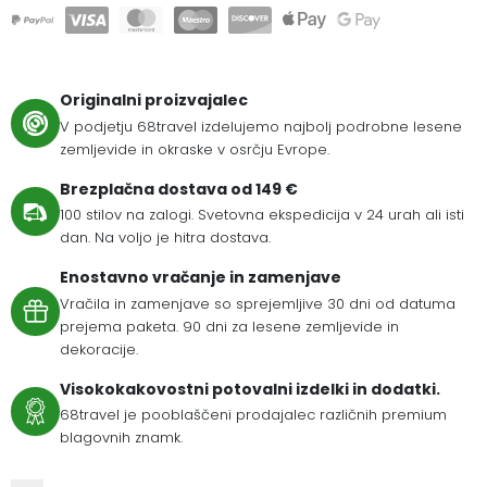
Originalni proizvajalec
V podjetju 68travel izdelujemo najbolj podrobne lesene
zemljevide in okraske v osrčju Evrope.
Brezplačna dostava od 149 €
100 stilov na zalogi. Svetovna ekspedicija v 24 urah ali isti
dan. Na voljo je hitra dostava.
Enostavno vračanje in zamenjave
Vračila in zamenjave so sprejemljive 30 dni od datuma
prejema paketa. 90 dni za lesene zemljevide in
dekoracije.
Visokokakovostni potovalni izdelki in dodatki.
68travel je pooblaščeni prodajalec različnih premium
blagovnih znamk.