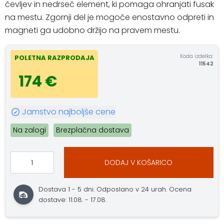
čevljev in nedrseč element, ki pomaga ohranjati fusak
na mestu. Zgornji del je mogoče enostavno odpreti in
magneti ga udobno držijo na pravem mestu.
Koda izdelka:
POLETNA RAZPRODAJA
11542
174 €
Jamstvo najboljše cene
Na zalogi
Brezplačna dostava
DODAJ V KOŠARICO
Dostava 1 - 5 dni. Odposlano v 24 urah. Ocena
dostave: 11.08. - 17.08.