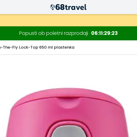
Popusti ob poletni razprodaji
06
11
29
22
-The-Fly Lock-Top 650 ml plastenka
Iskanje