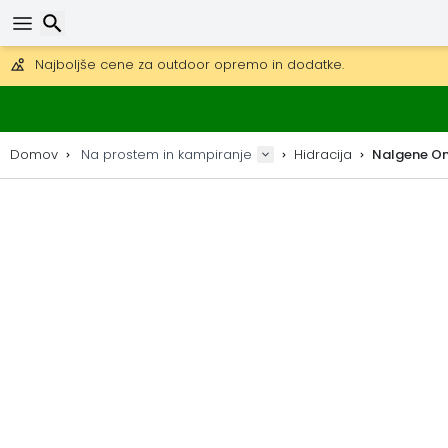
Pridobite brezplačno dostavo na naročila nad 149 €.
Na voljo je tudi DHL Express čez noč.
30 dni za vračilo, 90 dni za lesene zemljevide in dekoracije.
Najboljše cene za outdoor opremo in dodatke.
Iskanje
Domov
Na prostem in kampiranje
Hidracija
Nalgene On