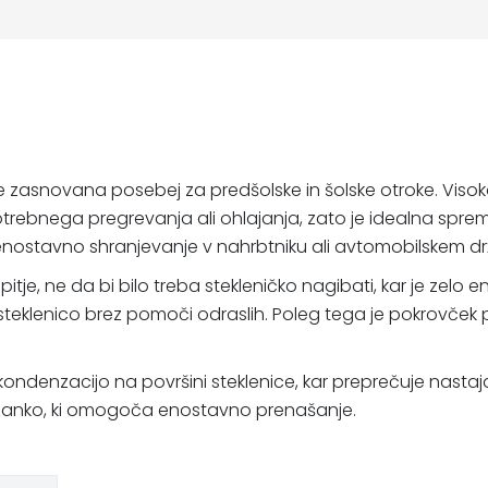
e zasnovana posebej za predšolske in šolske otroke. Visok
trebnega pregrevanja ali ohlajanja, zato je idealna spre
 enostavno shranjevanje v nahrbtniku ali avtomobilskem dr
je, ne da bi bilo treba stekleničko nagibati, kar je zelo 
steklenico brez pomoči odraslih. Poleg tega je pokrovček 
ondenzacijo na površini steklenice, kar preprečuje nastaj
 zanko, ki omogoča enostavno prenašanje.