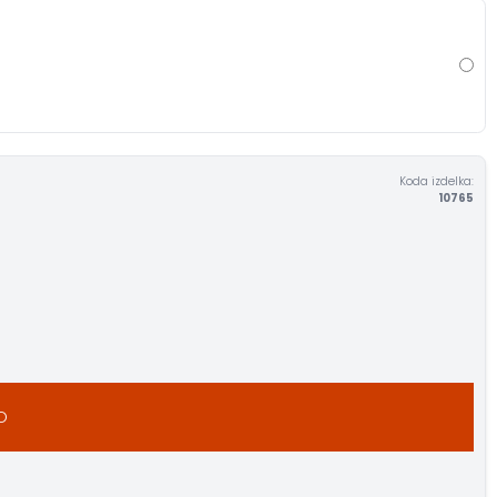
Koda izdelka:
10765
O