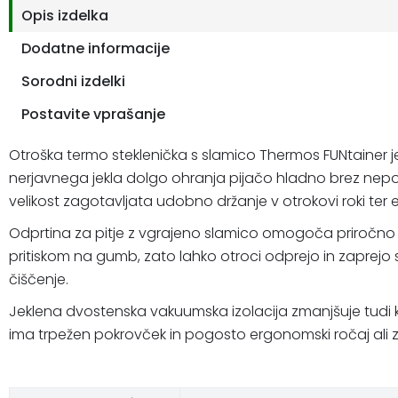
Opis izdelka
Dodatne informacije
Sorodni izdelki
Postavite vprašanje
Otroška termo steklenička s slamico Thermos FUNtainer j
nerjavnega jekla dolgo ohranja pijačo hladno brez nepo
velikost zagotavljata udobno držanje v otrokovi roki ter
Odprtina za pitje z vgrajeno slamico omogoča priročno pit
pritiskom na gumb, zato lahko otroci odprejo in zaprejo 
čiščenje.
Jeklena dvostenska vakuumska izolacija zmanjšuje tudi k
ima trpežen pokrovček in pogosto ergonomski ročaj ali