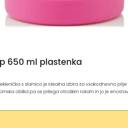
p 650 ml plastenka
lenička s slamico je idealna izbira za vsakodnevno pitje va
mska oblika pa se prilega otroškim rokam in jo je enostav