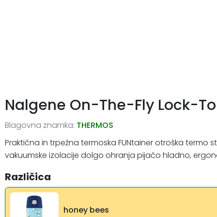
Nalgene On-The-Fly Lock-To
Blagovna znamka:
THERMOS
Praktična in trpežna termoska FUNtainer otroška termo stek
vakuumske izolacije dolgo ohranja pijačo hladno, ergono
Različica
honey bees