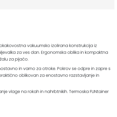
okakovostna vakuumsko izolirana konstrukcija iz
mljevalka za ves dan. Ergonomska oblika in kompaktna
žalu za pijačo.
enostavno in varno za otroke. Pokrov se odpre in zapre s
praktično oblikovan za enostavno razstavljanje in
anje vlage na rokah in nahrbtnikih. Termoska FUNtainer