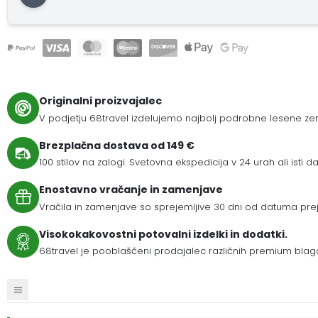
Originalni proizvajalec
V podjetju 68travel izdelujemo najbolj podrobne lesene zem
Brezplačna dostava od 149 €
100 stilov na zalogi. Svetovna ekspedicija v 24 urah ali isti da
Enostavno vračanje in zamenjave
Vračila in zamenjave so sprejemljive 30 dni od datuma prej
Visokokakovostni potovalni izdelki in dodatki.
68travel je pooblaščeni prodajalec različnih premium blag