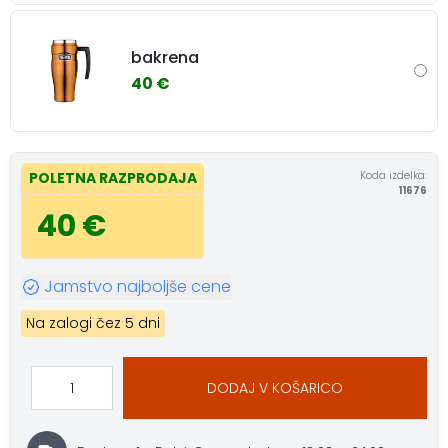
bakrena
40 €
Koda izdelka:
POLETNA RAZPRODAJA
11676
40 €
Jamstvo najboljše cene
Na zalogi čez 5 dni
DODAJ V KOŠARICO