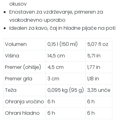
okusov
Enostaven za vzdrževanje, primeren za
vsakodnevno uporabo
Idealen za kavo, čaj in hladne pijače na poti
Volumen
0,15 l (150 ml)
5,07 fl oz
Višina
14,5 cm
5,71 in
Premer (ohišje)
4,5 cm
1,77 in
Premer grla
3 cm
1,18 in
Teža
0,095 kg (95 g)
3,35 unče
Ohranja vročino
6 h
6 h
Ohrani hladno
6 h
6 h