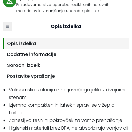
Prizadevamo si za uporabo recikliranih naravnih
materialov in zmanjšanje uporabe plastike.
Opis izdelka
Opis izdelka
Dodatne informacije
Sorodni izdelki
Postavite vprašanje
Vakuumska izolacija iz nerjavečega jekla z dvojnimi
stenami
Izjemno kompakten in lahek - spravi se v žep ali
torbico
Zanesljivo tesnilni pokrovček za varno prenašanje
Higienski materiali brez BPA; ne absorbirajo vonjav ali