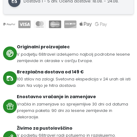
Dostava 1 - 5 dni.
Ocena dostave: 18.08. - 24.08.
Originalni proizvajalec
V podjetju 68travel izdelujemo najbolj podrobne lesene
zemljevide in okraske v osrčju Evrope.
Brezplačna dostava od 149 €
100 stilov na zalogi. Svetovna ekspedicija v 24 urah ali isti
dan. Na voljo je hitra dostava.
Enostavno vračanje in zamenjave
Vračila in zamenjave so sprejemljive 30 dni od datuma
prejema paketa. 90 dni za lesene zemljevide in
dekoracije.
Živimo za pustolovščino
V podjetju 68travel radi potujemo in raziskujemo.