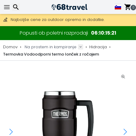
Pridobite brezplačno dostavo na naročila nad 149 €.
Na voljo je tudi DHL Express čez noč.
0
30 dni za vračilo, 90 dni za lesene zemljevide in dekoracije.
Najboljše cene za outdoor opremo in dodatke.
Iskanje
Popusti ob poletni razprodaji
06
10
15
21
Domov
Na prostem in kampiranje
Hidracija
Termovka Vodoodporni termo lonček z ročajem
Iskanje