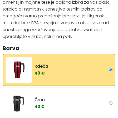
dimenzij in majhne teže je odlična izbira za vaš plašč,
torbico ali nahrbtnik, zanesljivo tesnilni pokrov pa
omogoča varno prenašanje brez razlitja. Higienski
materiali brez BPA ne vpijajo vonjav in okusov, zaradi
enostavnega vzdrževanja pa ga lahko vsak dan
uporabljate v službi, šoli in na poti.
Barva
Rdeča
40 €
Črna
40 €