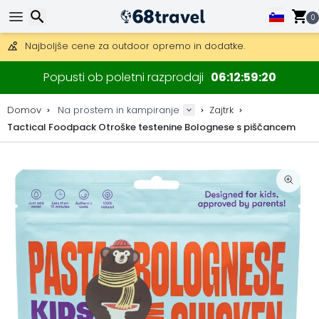
Pridobite brezplačno dostavo na naročila nad 149 €.
Na voljo je tudi DHL Express čez noč.
0
30 dni za vračilo, 90 dni za lesene zemljevide in dekoracije.
Najboljše cene za outdoor opremo in dodatke.
Iskanje
Popusti ob poletni razprodaji
06
12
59
20
Domov
Na prostem in kampiranje
Zajtrk
Tactical Foodpack Otroške testenine Bolognese s piščancem
Iskanje