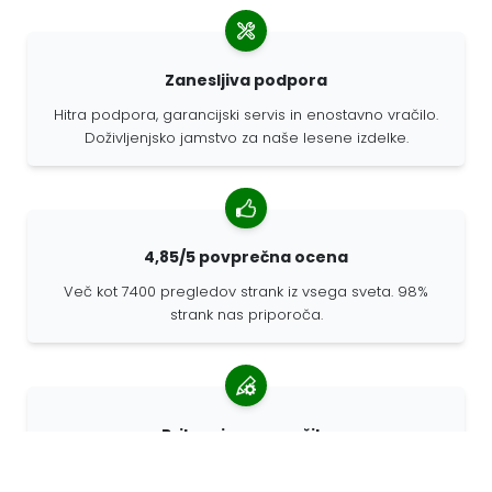
Zanesljiva podpora
Hitra podpora, garancijski servis in enostavno vračilo.
Doživljenjsko jamstvo za naše lesene izdelke.
4,85/5 povprečna ocena
Več kot 7400 pregledov strank iz vsega sveta. 98%
strank nas priporoča.
Prilagojena naročila
68travel je originalni proizvajalec, kar pomeni, da lahko