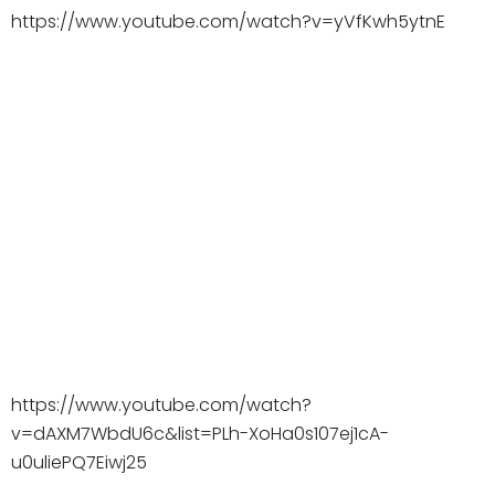
https://www.youtube.com/watch?v=yVfKwh5ytnE
https://www.youtube.com/watch?
v=dAXM7WbdU6c&list=PLh-XoHa0s107ej1cA-
u0uliePQ7Eiwj25