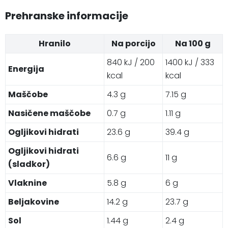
Prehranske informacije
Hranilo
Na porcijo
Na 100 g
840 kJ / 200
1400 kJ / 333
Energija
kcal
kcal
Maščobe
4.3 g
7.15 g
Nasičene maščobe
0.7 g
1.11 g
Ogljikovi hidrati
23.6 g
39.4 g
Ogljikovi hidrati
6.6 g
11 g
(sladkor)
Vlaknine
5.8 g
6 g
Beljakovine
14.2 g
23.7 g
Sol
1.44 g
2.4 g