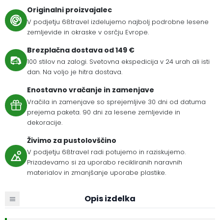
Originalni proizvajalec
V podjetju 68travel izdelujemo najbolj podrobne lesene
zemljevide in okraske v osrčju Evrope.
Brezplačna dostava od 149 €
100 stilov na zalogi. Svetovna ekspedicija v 24 urah ali isti
dan. Na voljo je hitra dostava.
Enostavno vračanje in zamenjave
Vračila in zamenjave so sprejemljive 30 dni od datuma
prejema paketa. 90 dni za lesene zemljevide in
dekoracije.
Živimo za pustolovščino
V podjetju 68travel radi potujemo in raziskujemo.
Prizadevamo si za uporabo recikliranih naravnih
materialov in zmanjšanje uporabe plastike.
Opis izdelka