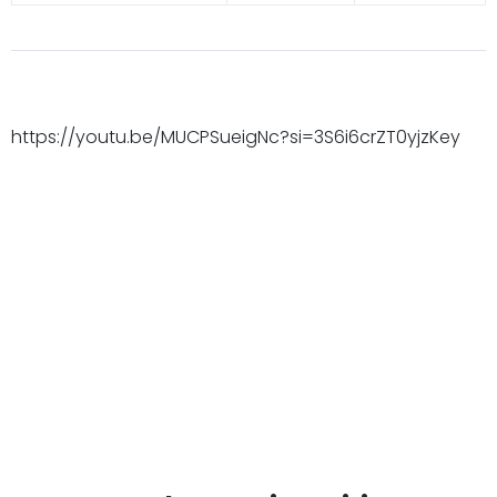
https://youtu.be/MUCPSueigNc?si=3S6i6crZT0yjzKey