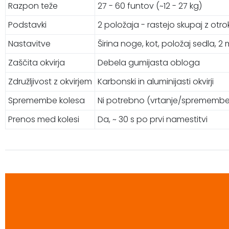
Razpon teže
27 - 60 funtov (~12 - 27 kg)
Podstavki
2 položaja - rastejo skupaj z otr
Nastavitve
Širina noge, kot, položaj sedla, 
Zaščita okvirja
Debela gumijasta obloga
Združljivost z okvirjem
Karbonski in aluminijasti okvirji
Spremembe kolesa
Ni potrebno (vrtanje/spremembe
Prenos med kolesi
Da, ~ 30 s po prvi namestitvi