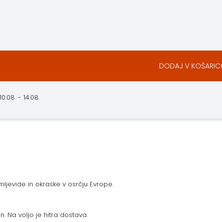
DODAJ V KOŠARI
.08. - 14.08.
ljevide in okraske v osrčju Evrope.
n. Na voljo je hitra dostava.