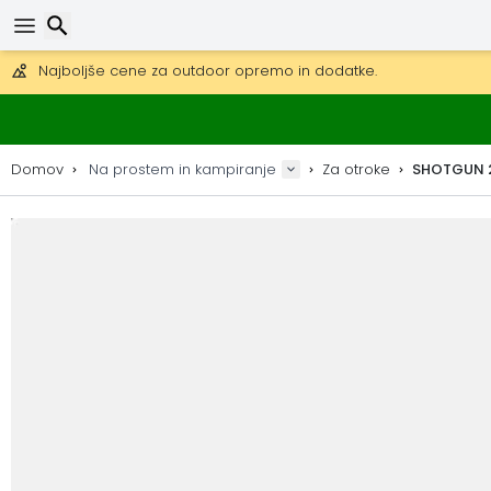
Pridobite brezplačno dostavo na naročila nad 149 €.
Na voljo je tudi DHL Express čez noč.
30 dni za vračilo, 90 dni za lesene zemljevide in dekoracije.
Iskanje
Najboljše cene za outdoor opremo in dodatke.
Domov
Na prostem in kampiranje
Za otroke
SHOTGUN 2