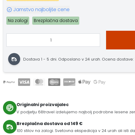
Jamstvo najboljše cene
Na zalogi
Brezplačna dostava
Dostava 1 - 5 dni. Odposlano v 24 urah. Ocena dostave: 10
Originalni proizvajalec
V podjetju 68travel izdelujemo najbolj podrobne lesene zem
Brezplačna dostava od 149 €
100 stilov na zalogi. Svetovna ekspedicija v 24 urah ali isti da