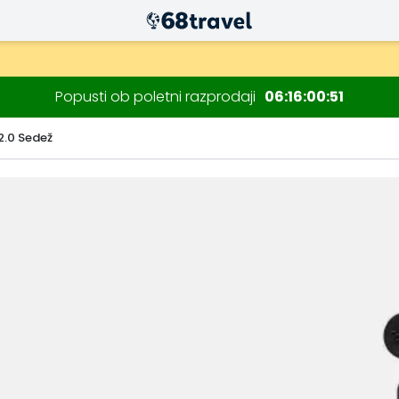
Popusti ob poletni razprodaji
06
16
00
50
.0 Sedež
Iskanje