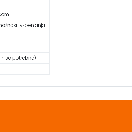
okom
2 možnosti vzpenjanja
 niso potrebne)