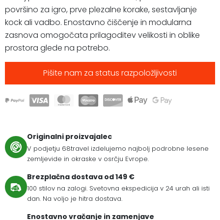
površino za igro, prve plezalne korake, sestavljanje
kock ali vadbo. Enostavno čiščenje in modularna
zasnova omogočata prilagoditev velikosti in oblike
prostora glede na potrebo.
Pišite nam za status razpoložljivosti
Originalni proizvajalec
V podjetju 68travel izdelujemo najbolj podrobne lesene
zemljevide in okraske v osrčju Evrope.
Brezplačna dostava od 149 €
100 stilov na zalogi. Svetovna ekspedicija v 24 urah ali isti
dan. Na voljo je hitra dostava.
Enostavno vračanje in zamenjave