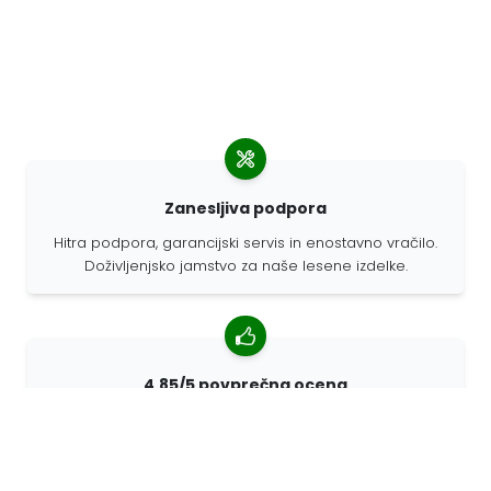
Zanesljiva podpora
Hitra podpora, garancijski servis in enostavno vračilo.
Doživljenjsko jamstvo za naše lesene izdelke.
4,85/5 povprečna ocena
Več kot 7400 pregledov strank iz vsega sveta. 98%
strank nas priporoča.