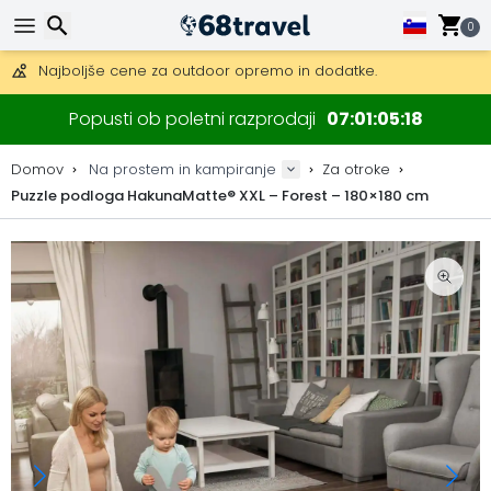
Pridobite brezplačno dostavo na naročila nad 149 €.
Na voljo je tudi DHL Express čez noč.
0
30 dni za vračilo, 90 dni za lesene zemljevide in dekoracije.
Najboljše cene za outdoor opremo in dodatke.
Iskanje
Popusti ob poletni razprodaji
07
01
05
18
Domov
Na prostem in kampiranje
Za otroke
Puzzle podloga HakunaMatte® XXL – Forest – 180×180 cm
Iskanje