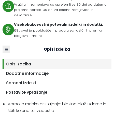
Vračila in zamenjave so sprejemljive 30 dni od datuma
prejema paketa. 90 dni za lesene zemljevide in
dekoracije.
Visokokakovostni potovalni izdelki in dodatki.
68travel je pooblaščeni prodajalec različnih premium
blagovnih znamk.
Opis izdelka
Opis izdelka
Dodatne informacije
Sorodni izdelki
Postavite vprašanje
Varno in mehko pristajanje: blazina blaži udarce in
ščiti kolena ter zapestja