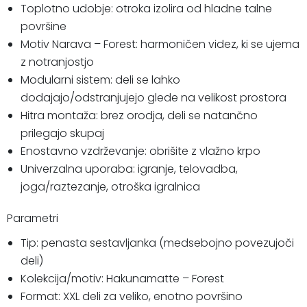
Toplotno udobje: otroka izolira od hladne talne
površine
Motiv Narava – Forest: harmoničen videz, ki se ujema
z notranjostjo
Modularni sistem: deli se lahko
dodajajo/odstranjujejo glede na velikost prostora
Hitra montaža: brez orodja, deli se natančno
prilegajo skupaj
Enostavno vzdrževanje: obrišite z vlažno krpo
Univerzalna uporaba: igranje, telovadba,
joga/raztezanje, otroška igralnica
Parametri
Tip: penasta sestavljanka (medsebojno povezujoči
deli)
Kolekcija/motiv: Hakunamatte – Forest
Format: XXL deli za veliko, enotno površino