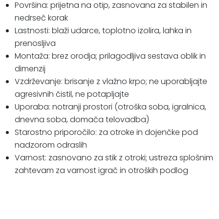
Površina: prijetna na otip, zasnovana za stabilen in
nedrseč korak
Lastnosti: blaži udarce, toplotno izolira, lahka in
prenosljiva
Montaža: brez orodja; prilagodljiva sestava oblik in
dimenzij
Vzdrževanje: brisanje z vlažno krpo; ne uporabljajte
agresivnih čistil, ne potapljajte
Uporaba: notranji prostori (otroška soba, igralnica,
dnevna soba, domača telovadba)
Starostno priporočilo: za otroke in dojenčke pod
nadzorom odraslih
Varnost: zasnovano za stik z otroki; ustreza splošnim
zahtevam za varnost igrač in otroških podlog