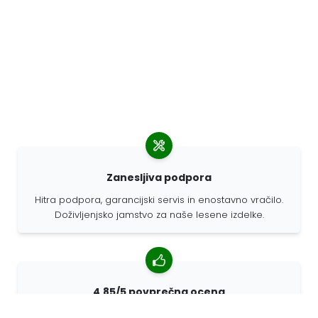
Zanesljiva podpora
Hitra podpora, garancijski servis in enostavno vračilo.
Doživljenjsko jamstvo za naše lesene izdelke.
4,85/5 povprečna ocena
Več kot 7400 pregledov strank iz vsega sveta. 98%