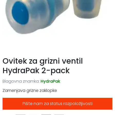
Ovitek za grizni ventil
HydraPak 2-pack
Blagovna znamka:
HydraPak
Zamenjava grizne zaklopke
Pišite nam za status razpoložljivosti