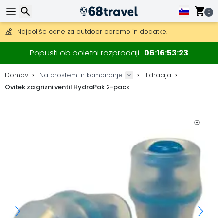
Pridobite brezplačno dostavo na naročila nad 149 €.
Na voljo je tudi DHL Express čez noč.
0
30 dni za vračilo, 90 dni za lesene zemljevide in dekoracije.
Najboljše cene za outdoor opremo in dodatke.
Iskanje
Popusti ob poletni razprodaji
06
16
53
22
Domov
Na prostem in kampiranje
Hidracija
Ovitek za grizni ventil HydraPak 2-pack
Iskanje