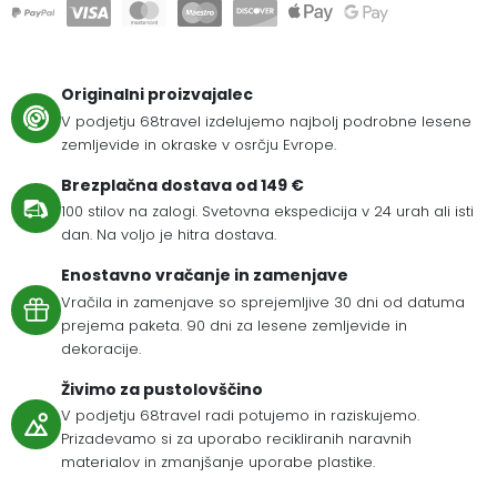
Originalni proizvajalec
V podjetju 68travel izdelujemo najbolj podrobne lesene
zemljevide in okraske v osrčju Evrope.
Brezplačna dostava od 149 €
100 stilov na zalogi. Svetovna ekspedicija v 24 urah ali isti
dan. Na voljo je hitra dostava.
Enostavno vračanje in zamenjave
Vračila in zamenjave so sprejemljive 30 dni od datuma
prejema paketa. 90 dni za lesene zemljevide in
dekoracije.
Živimo za pustolovščino
V podjetju 68travel radi potujemo in raziskujemo.
Prizadevamo si za uporabo recikliranih naravnih
materialov in zmanjšanje uporabe plastike.