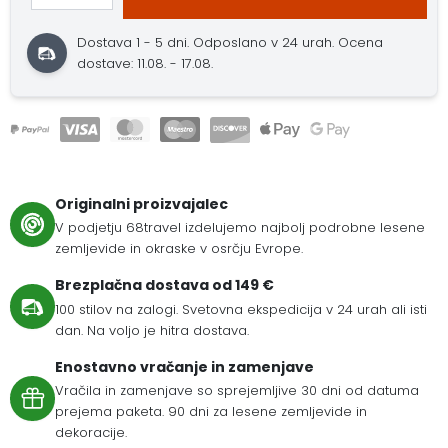
Dostava 1 - 5 dni.
Odposlano v 24 urah.
Ocena
dostave: 11.08. - 17.08.
Originalni proizvajalec
V podjetju 68travel izdelujemo najbolj podrobne lesene
zemljevide in okraske v osrčju Evrope.
Brezplačna dostava od 149 €
100 stilov na zalogi. Svetovna ekspedicija v 24 urah ali isti
dan. Na voljo je hitra dostava.
Enostavno vračanje in zamenjave
Vračila in zamenjave so sprejemljive 30 dni od datuma
prejema paketa. 90 dni za lesene zemljevide in
dekoracije.