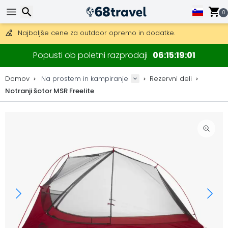
Pridobite brezplačno dostavo na naročila nad 149 €.
Na voljo je tudi DHL Express čez noč.
0
30 dni za vračilo, 90 dni za lesene zemljevide in dekoracije.
Najboljše cene za outdoor opremo in dodatke.
Iskanje
Popusti ob poletni razprodaji
06
15
19
01
Domov
Na prostem in kampiranje
Rezervni deli
Notranji šotor MSR Freelite
Iskanje