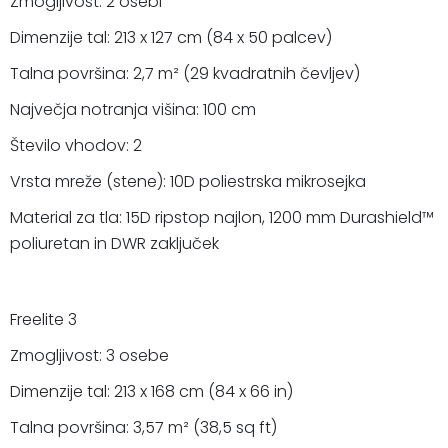
Zmogljivost: 2 osebi
Dimenzije tal: 213 x 127 cm (84 x 50 palcev)
Talna površina: 2,7 m² (29 kvadratnih čevljev)
Največja notranja višina: 100 cm
Število vhodov: 2
Vrsta mreže (stene): 10D poliestrska mikrosejka
Material za tla: 15D ripstop najlon, 1200 mm Durashield™
poliuretan in DWR zaključek
Freelite 3
Zmogljivost: 3 osebe
Dimenzije tal: 213 x 168 cm (84 x 66 in)
Talna površina: 3,57 m² (38,5 sq ft)