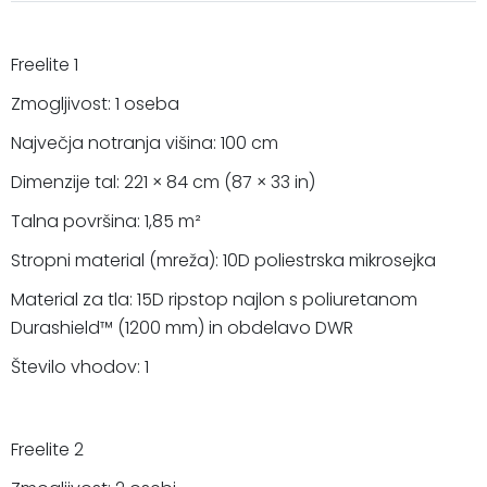
Freelite 1
Zmogljivost: 1 oseba
Največja notranja višina: 100 cm
Dimenzije tal: 221 × 84 cm (87 × 33 in)
Talna površina: 1,85 m²
Stropni material (mreža): 10D poliestrska mikrosejka
Material za tla: 15D ripstop najlon s poliuretanom
Durashield™ (1200 mm) in obdelavo DWR
Število vhodov: 1
Freelite 2