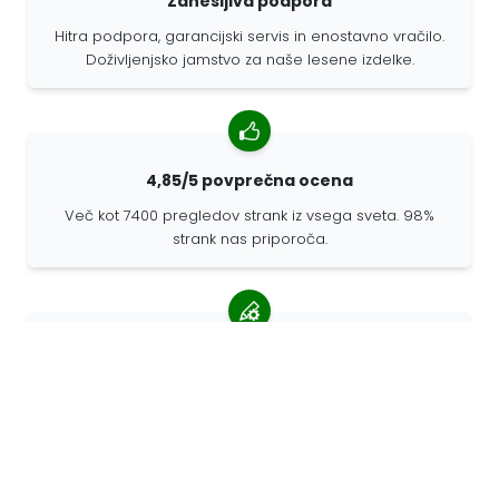
Zanesljiva podpora
Hitra podpora, garancijski servis in enostavno vračilo.
Doživljenjsko jamstvo za naše lesene izdelke.
4,85/5 povprečna ocena
Več kot 7400 pregledov strank iz vsega sveta. 98%
strank nas priporoča.
Prilagojena naročila
68travel je originalni proizvajalec, kar pomeni, da lahko
hitro pripravimo prilagojena naročila.