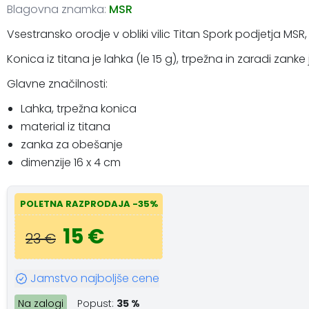
Blagovna znamka:
MSR
Vsestransko orodje v obliki vilic Titan Spork podjetja MSR,
Konica iz titana je lahka (le 15 g), trpežna in zaradi zanke 
Glavne značilnosti:
Lahka, trpežna konica
material iz titana
zanka za obešanje
dimenzije 16 x 4 cm
POLETNA RAZPRODAJA -35%
15 €
23 €
Jamstvo najboljše cene
Na zalogi
Popust:
35 %