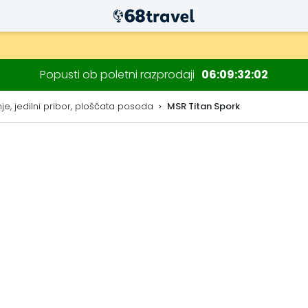
Popusti ob poletni razprodaji
06
09
32
01
e, jedilni pribor, ploščata posoda
MSR Titan Spork
Iskanje