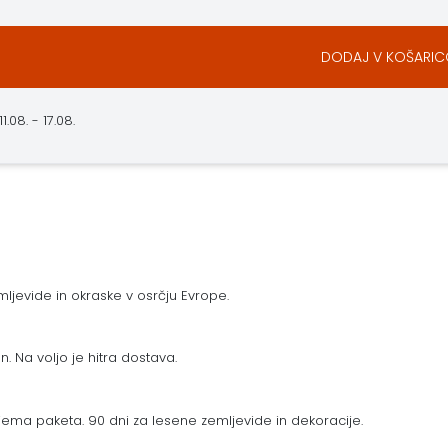
DODAJ V KOŠARI
08. - 17.08.
ljevide in okraske v osrčju Evrope.
n. Na voljo je hitra dostava.
ema paketa. 90 dni za lesene zemljevide in dekoracije.