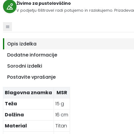
Živimo za pustolovščino
V podjetju 68travel radi potujemo in raziskujemo. Prizadeva
Opis izdelka
Dodatne informacije
Sorodni izdelki
Postavite vprašanje
Blagovna znamka
MSR
Teža
15 g
Dolžina
16 cm
Material
Titan