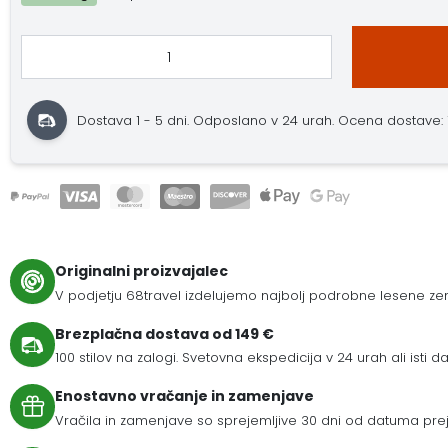
Dostava 1 - 5 dni. Odposlano v 24 urah. Ocena dostave: 11.
Originalni proizvajalec
V podjetju 68travel izdelujemo najbolj podrobne lesene zem
Brezplačna dostava od 149 €
100 stilov na zalogi. Svetovna ekspedicija v 24 urah ali isti da
Enostavno vračanje in zamenjave
Vračila in zamenjave so sprejemljive 30 dni od datuma prej