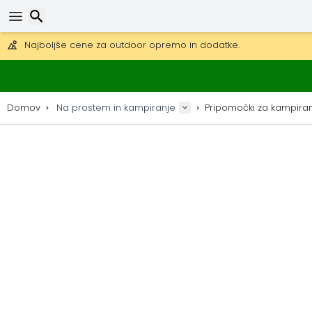
Pridobite brezplačno dostavo na naročila nad 149 €.
Na voljo je tudi DHL Express čez noč.
30 dni za vračilo, 90 dni za lesene zemljevide in dekoracije.
Najboljše cene za outdoor opremo in dodatke.
Iskanje
Domov
Na prostem in kampiranje
Pripomočki za kampiranj