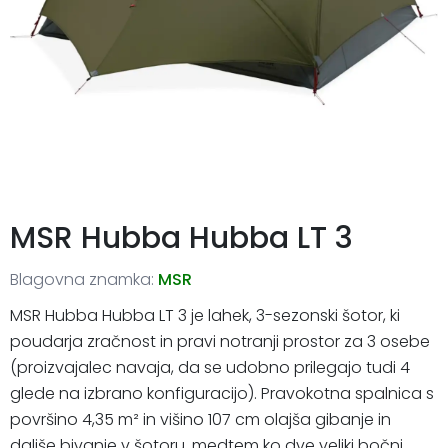
MSR Hubba Hubba LT 3
Blagovna znamka:
MSR
MSR Hubba Hubba LT 3 je lahek, 3-sezonski šotor, ki
poudarja zračnost in pravi notranji prostor za 3 osebe
(proizvajalec navaja, da se udobno prilegajo tudi 4
glede na izbrano konfiguracijo). Pravokotna spalnica s
površino 4,35 m² in višino 107 cm olajša gibanje in
daljše bivanje v šotoru, medtem ko dve veliki bočni