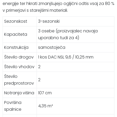
energije ter hkrati zmanjšujejo ogljični odtis vsaj za 80 %
v primerjavi s starejšimi materiali.
Sezonskost
3-sezonski
3 osebe (proizvajalec navaja
Kapaciteta
uporabno tudi za 4)
Konstrukcija
samostoječa
Število drogov
1 kos DAC NSL 9,6 / 10,25 mm
Število vhodov
2
Število
2
predprostorov
Notranja višina
107 cm
Površina
4,35 m²
spalnice