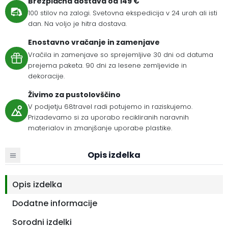
Brezplačna dostava od 149 €
100 stilov na zalogi. Svetovna ekspedicija v 24 urah ali isti
dan. Na voljo je hitra dostava.
Enostavno vračanje in zamenjave
Vračila in zamenjave so sprejemljive 30 dni od datuma
prejema paketa. 90 dni za lesene zemljevide in
dekoracije.
Živimo za pustolovščino
V podjetju 68travel radi potujemo in raziskujemo.
Prizadevamo si za uporabo recikliranih naravnih
materialov in zmanjšanje uporabe plastike.
Opis izdelka
Opis izdelka
Dodatne informacije
Sorodni izdelki