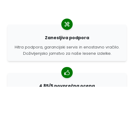
Zanesljiva podpora
Hitra podpora, garancijski servis in enostavno vračilo.
Doživljenjsko jamstvo za naše lesene izdelke.
4,85/5 povprečna ocena
Več kot 7400 pregledov strank iz vsega sveta. 98%
strank nas priporoča.