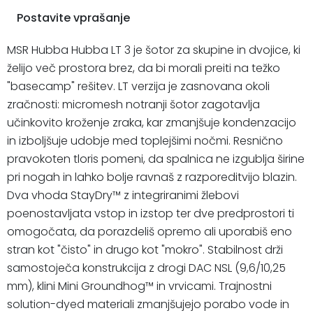
Postavite vprašanje
MSR Hubba Hubba LT 3 je šotor za skupine in dvojice, ki
želijo več prostora brez, da bi morali preiti na težko
"basecamp" rešitev. LT verzija je zasnovana okoli
zračnosti: micromesh notranji šotor zagotavlja
učinkovito kroženje zraka, kar zmanjšuje kondenzacijo
in izboljšuje udobje med toplejšimi nočmi. Resnično
pravokoten tloris pomeni, da spalnica ne izgublja širine
pri nogah in lahko bolje ravnaš z razporeditvijo blazin.
Dva vhoda StayDry™ z integriranimi žlebovi
poenostavljata vstop in izstop ter dve predprostori ti
omogočata, da porazdeliš opremo ali uporabiš eno
stran kot "čisto" in drugo kot "mokro". Stabilnost drži
samostoječa konstrukcija z drogi DAC NSL (9,6/10,25
mm), klini Mini Groundhog™ in vrvicami. Trajnostni
solution-dyed materiali zmanjšujejo porabo vode in