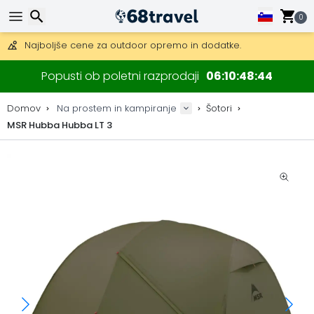
Pridobite brezplačno dostavo na naročila nad 149 €.
Na voljo je tudi DHL Express čez noč.
0
30 dni za vračilo, 90 dni za lesene zemljevide in dekoracije.
Najboljše cene za outdoor opremo in dodatke.
Iskanje
Popusti ob poletni razprodaji
06
10
48
44
Domov
Na prostem in kampiranje
Šotori
MSR Hubba Hubba LT 3
Iskanje