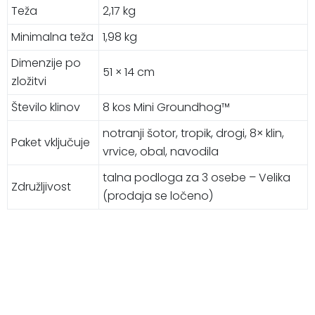
Teža
2,17 kg
Minimalna teža
1,98 kg
Dimenzije po
51 × 14 cm
zložitvi
Število klinov
8 kos Mini Groundhog™
notranji šotor, tropik, drogi, 8× klin,
Paket vključuje
vrvice, obal, navodila
talna podloga za 3 osebe – Velika
Združljivost
(prodaja se ločeno)