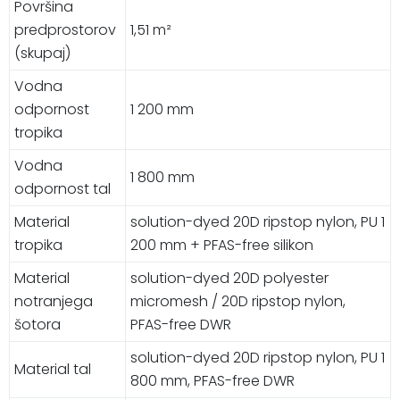
Površina
predprostorov
1,51 m²
(skupaj)
Vodna
odpornost
1 200 mm
tropika
Vodna
1 800 mm
odpornost tal
Material
solution-dyed 20D ripstop nylon, PU 1
tropika
200 mm + PFAS-free silikon
Material
solution-dyed 20D polyester
notranjega
micromesh / 20D ripstop nylon,
šotora
PFAS-free DWR
solution-dyed 20D ripstop nylon, PU 1
Material tal
800 mm, PFAS-free DWR