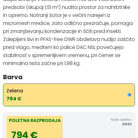
predsobi (skupaj 1,51 m²) nudita prostor za nahrbtnike
in opremo. Notranji šotor je v večini narejen iz
micromesh mrežice, zato odlično prezračuje, pomaga
pri zmanjševanju kondenzacije in ščiti pred insekti.
Zalepljeni šivi in PFAS-free DWR obdelava nudijo zaščito
pred vlago, medtem ko palice DAC NSL povečujejo
stabilnost v spremenljivem vremenu, pri čemer se
minimalna teža začne pri 1,98 kg.
Barva
Zelena
794 €
Koda izdelka:
POLETNA RAZPRODAJA
10893
794 €