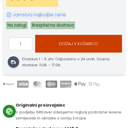
Jamstvo najboljše cene
Na zalogi
Brezplačna dostava
DODAJ V KOŠARICO
Dostava 1 - 5 dni.
Odposlano v 24 urah.
Ocena
dostave: 11.08. - 17.08.
Originalni proizvajalec
V podjetju 68travel izdelujemo najbolj podrobne lesene
zemljevide in okraske v osrčju Evrope.