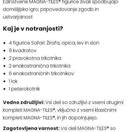
Edinstvene MAGNA-TILES® figurice živali spodbujajo
domišljijsko igro, pripovedovanje zgodb in
ustvarjalnost
Kaj je v notranjosti?
4 figurice Safari: Žirafa, opica, lev in slon
9 kvadratov
2 pravokotna trikotnika
2 enakostranična trikotnika
6 enakostraničnih trikotnikov
1 lok
1 peterokotnik
Vedno združljivi
:
Vsi deli so združljivi z vsemi drugimi
kompleti MAGNA-TILES®, vključno z vsemi klasičnimi
kompleti MAGNA-TILES®, in jih dopolnjujejo.
Zagotovljena varnost
:
Vsi deli MAGNA-TILES® so