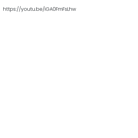
https://youtu.be/iGA0FmFsLhw