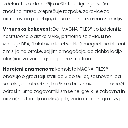
izdelani tako, da zdržijo nešteto ur igranja. Naša
značilna mreža preprečuje razpoke, zakovice za
pritrditev pa poskrbijo, da so magneti varni in zanesljivi.
Vrhunska kakovost:
Deli MAGNA-TILES® so izdelani iz
nestrupene plastike MABS, primerne za živila, ki ne
vsebuje BPA, ftalatov in lateksa. Naši magneti so izbrani
z mislijo na otroke, saj jim omogočajo, da zlahka ločijo
ploščice za varno gradnjo brez frustracij.
Narejeni z namenom:
komplete MAGNA-TILES®
obožujejo graditelji, stari od 3 do 99 let, zasnovani pa
so tako, da otroci v njih uživajo brez navodil ali pomoči
odraslih. Smo zagovorniki smiselne igre, ki je zabavna in
privlačna, temelji na izkušnjah, vodi otroka in ga razvija.