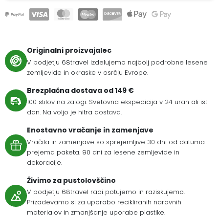
Originalni proizvajalec
V podjetju 68travel izdelujemo najbolj podrobne lesene
zemljevide in okraske v osrčju Evrope.
Brezplačna dostava od 149 €
100 stilov na zalogi. Svetovna ekspedicija v 24 urah ali isti
dan. Na voljo je hitra dostava.
Enostavno vračanje in zamenjave
Vračila in zamenjave so sprejemljive 30 dni od datuma
prejema paketa. 90 dni za lesene zemljevide in
dekoracije.
Živimo za pustolovščino
V podjetju 68travel radi potujemo in raziskujemo.
Prizadevamo si za uporabo recikliranih naravnih
materialov in zmanjšanje uporabe plastike.