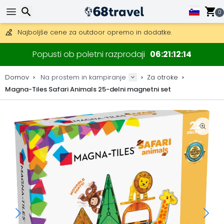
Pridobite brezplačno dostavo na naročila nad 149 €.
Na voljo je tudi DHL Express čez noč.
0
30 dni za vračilo, 90 dni za lesene zemljevide in dekoracije.
Najboljše cene za outdoor opremo in dodatke.
Iskanje
Popusti ob poletni razprodaji
06
21
12
14
Domov
Na prostem in kampiranje
Za otroke
Magna-Tiles Safari Animals 25-delni magnetni set
Iskanje