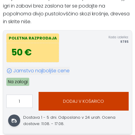
igri in zabavi brez zaslona ter se podajte na
popolnoma divjo pustolovščino skozi krošnje, drevesa
in skrite niše.
Koda izdelka:
POLETNA RAZPRODAJA
9785
50 €
Jamstvo najboljše cene
Na zalogi
DODAJ V KOŠARICO
Dostava 1 - 5 dni. Odposlano v 24 urah. Ocena
dostave: 11.08. - 17.08.