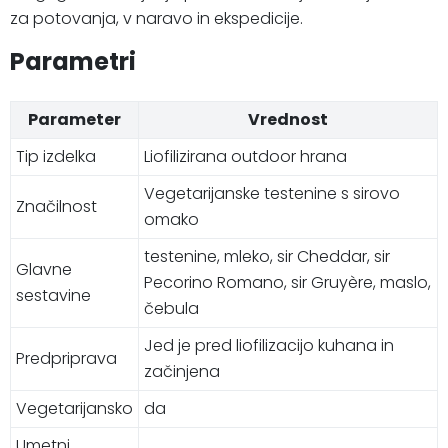
za potovanja, v naravo in ekspedicije.
Parametri
Parameter
Vrednost
Tip izdelka
Liofilizirana outdoor hrana
Vegetarijanske testenine s sirovo
Značilnost
omako
testenine, mleko, sir Cheddar, sir
Glavne
Pecorino Romano, sir Gruyère, maslo,
sestavine
čebula
Jed je pred liofilizacijo kuhana in
Predpriprava
začinjena
Vegetarijansko
da
Umetni