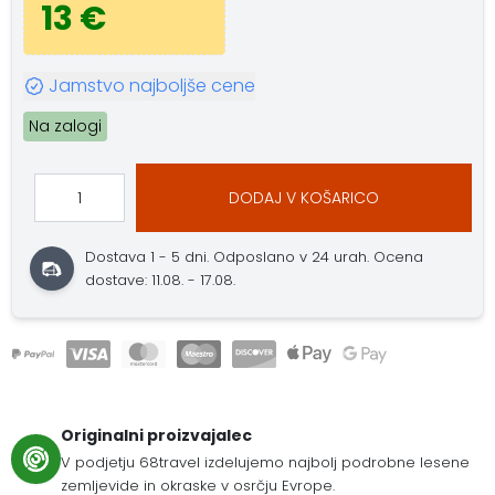
13 €
Jamstvo najboljše cene
Na zalogi
DODAJ V KOŠARICO
Dostava 1 - 5 dni.
Odposlano v 24 urah.
Ocena
dostave: 11.08. - 17.08.
Originalni proizvajalec
V podjetju 68travel izdelujemo najbolj podrobne lesene
zemljevide in okraske v osrčju Evrope.