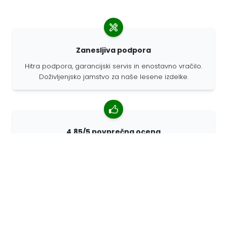
Zanesljiva podpora
Hitra podpora, garancijski servis in enostavno vračilo.
Doživljenjsko jamstvo za naše lesene izdelke.
4,85/5 povprečna ocena
Več kot 7400 pregledov strank iz vsega sveta. 98%
strank nas priporoča.
Prilagojena naročila