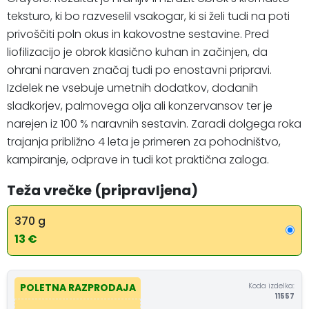
teksturo, ki bo razveselil vsakogar, ki si želi tudi na poti
privoščiti poln okus in kakovostne sestavine. Pred
liofilizacijo je obrok klasično kuhan in začinjen, da
ohrani naraven značaj tudi po enostavni pripravi.
Izdelek ne vsebuje umetnih dodatkov, dodanih
sladkorjev, palmovega olja ali konzervansov ter je
narejen iz 100 % naravnih sestavin. Zaradi dolgega roka
trajanja približno 4 leta je primeren za pohodništvo,
kampiranje, odprave in tudi kot praktična zaloga.
Teža vrečke (pripravljena)
370 g
13 €
Koda izdelka:
POLETNA RAZPRODAJA
11557