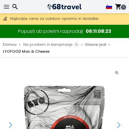
Pridobite brezplačno dostavo na naročila nad 149 €.
Na voljo je tudi DHL Express čez noč.
0
30 dni za vračilo, 90 dni za lesene zemljevide in dekoracije.
Najboljše cene za outdoor opremo in dodatke.
Iskanje
Popusti ob poletni razprodaji
06
11
08
23
Domov
Na prostem in kampiranje
Glavne jedi
LYOFOOD Mac & Cheese
Iskanje