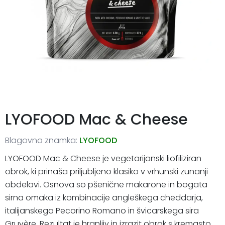
LYOFOOD Mac & Cheese
Blagovna znamka:
LYOFOOD
LYOFOOD Mac & Cheese je vegetarijanski liofiliziran
obrok, ki prinaša priljubljeno klasiko v vrhunski zunanji
obdelavi. Osnova so pšenične makarone in bogata
sirna omaka iz kombinacije angleškega cheddarja,
italijanskega Pecorino Romano in švicarskega sira
Gruyère. Rezultat je hranljiv in izrazit obrok s kremasto