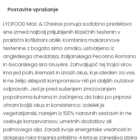
Postavite vprašanje
LYOFOOD Mac & Cheese ponuja sodobno predelavo
ene izmed najbolj priljubljenih klasičnih testenin v
praktični liofilizirani obliki. Kombinira makaronove
testenine z bogato sirno omako, ustvarjeno iz
angleškega cheddarja, italijanskega Pecorino Romano
in švicarskega sira Gruyère. Zahvaljujoč tej trojici sirov
ima jed poln, kremast in izrazit okus, ki je idealen za vse,
ki ne želijo sklepati kompromisov niti pri daljših outdoor
odpravah. Jed je pred sušenjem zmrzovanjem
popolnoma kuhana in začinjena, da tako po pripravi
ohrani boljši okus in konsistenco. Izdelek je
vegetarijanski, narejen iz 100% naravnih sestavin in ne
vsebuje konzervansov, umetnih dodatkov ali
palmovega olja. Zaradi svoje energetske vrednosti in
dolgega roka trajanja približno 4 leta je zanesljiva izbira