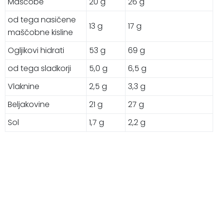
Maščobe
20 g
26 g
od tega nasičene
13 g
17 g
maščobne kisline
Ogljikovi hidrati
53 g
69 g
od tega sladkorji
5,0 g
6,5 g
Vlaknine
2,5 g
3,3 g
Beljakovine
21 g
27 g
Sol
1,7 g
2,2 g