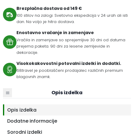
Brezplačna dostava od 149 €
100 stilov na zalogi. Svetovna ekspedicija v 24 urah ali isti
dan. Na voljo je hitra dostava.
Enostavno vračanje in zamenjave
Vračila in zamenjave so sprejemljive 30 dni od datuma
prejema paketa. 90 dni za lesene zemljevide in
dekoracije.
Visokokakovostni potovalni izdelki in dodatki.
68travel je pooblaščeni prodajalec različnih premium
blagovnih znamk.
Opis izdelka
Opis izdelka
Dodatne informacije
Sorodni izdelki