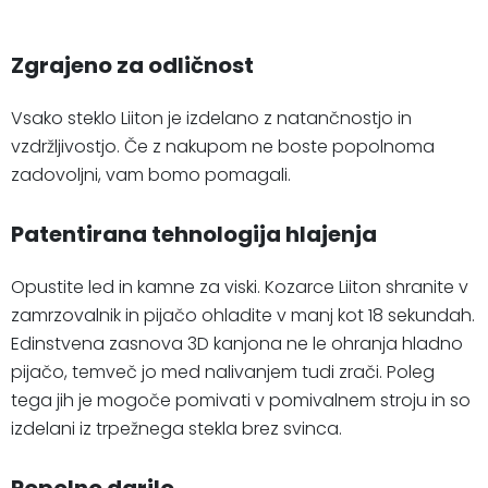
Zgrajeno za odličnost
Vsako steklo Liiton je izdelano z natančnostjo in
vzdržljivostjo. Če z nakupom ne boste popolnoma
zadovoljni, vam bomo pomagali.
Patentirana tehnologija hlajenja
Opustite led in kamne za viski. Kozarce Liiton shranite v
zamrzovalnik in pijačo ohladite v manj kot 18 sekundah.
Edinstvena zasnova 3D kanjona ne le ohranja hladno
pijačo, temveč jo med nalivanjem tudi zrači. Poleg
tega jih je mogoče pomivati v pomivalnem stroju in so
izdelani iz trpežnega stekla brez svinca.