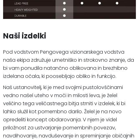
Naši izdelki
Pod vodstvom Pengovega vizionarskega vodstva
naša ekipa združuje umetniško in strokovno znanje, da
bi vam ponudila natančno oblikovana in brezhibno
izdelana očala, ki poosebljajo obliko in funkcijo.
Naš ustanovitelj, ki je med svojimi pustolovščinami
vedno našel uteho v moči in milosti leva, je želel
veličino tega veličastnega bitja strniti v izdelek, ki bi
lahko služil kot pomembno darilo. Želel je na novo
opredeliti koncept obdarovanja. V njem je videl
priložnost za ustvarjanje pomembnih povezav,
navdihovanje, navduševanje in spreminjanje običajnih