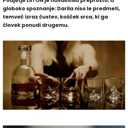
Podjetje LIITON je navdihnilo preprosto, a
globoko spoznanje: Darila niso le predmeti,
temveč izraz čustev, košček srca, ki ga
človek ponudi drugemu.