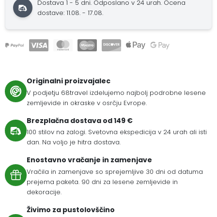
Dostava 1 - 5 dni.
Odposlano v 24 urah.
Ocena
dostave: 11.08. - 17.08.
Originalni proizvajalec
V podjetju 68travel izdelujemo najbolj podrobne lesene
zemljevide in okraske v osrčju Evrope.
Brezplačna dostava od 149 €
100 stilov na zalogi. Svetovna ekspedicija v 24 urah ali isti
dan. Na voljo je hitra dostava.
Enostavno vračanje in zamenjave
Vračila in zamenjave so sprejemljive 30 dni od datuma
prejema paketa. 90 dni za lesene zemljevide in
dekoracije.
Živimo za pustolovščino