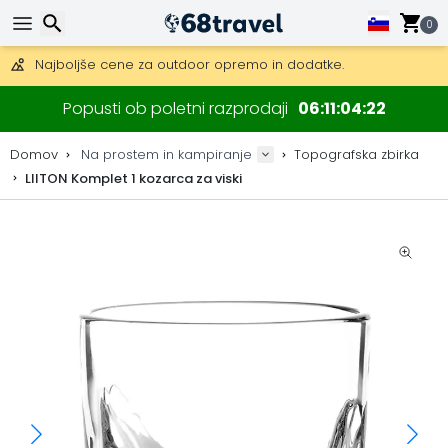
0
Pridobite brezplačno dostavo na naročila nad 149 €.
Na voljo je tudi DHL Express čez noč.
30 dni za vračilo, 90 dni za lesene zemljevide in dekoracije.
Iskanje
Najboljše cene za outdoor opremo in dodatke.
Popusti ob poletni razprodaji
06
11
04
21
Domov
Na prostem in kampiranje
Topografska zbirka
LIITON Komplet 1 kozarca za viski
Iskanje