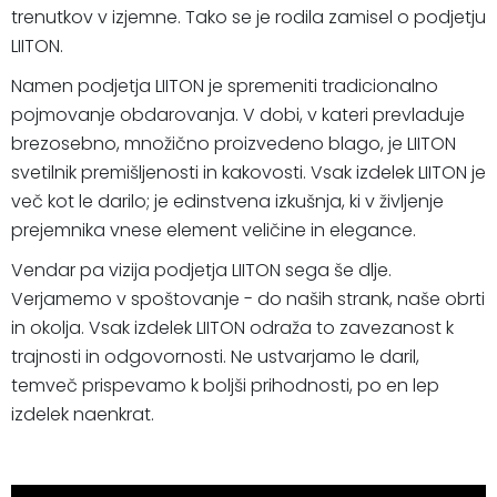
trenutkov v izjemne. Tako se je rodila zamisel o podjetju
LIITON.
Namen podjetja LIITON je spremeniti tradicionalno
pojmovanje obdarovanja. V dobi, v kateri prevladuje
brezosebno, množično proizvedeno blago, je LIITON
svetilnik premišljenosti in kakovosti. Vsak izdelek LIITON je
več kot le darilo; je edinstvena izkušnja, ki v življenje
prejemnika vnese element veličine in elegance.
Vendar pa vizija podjetja LIITON sega še dlje.
Verjamemo v spoštovanje - do naših strank, naše obrti
in okolja. Vsak izdelek LIITON odraža to zavezanost k
trajnosti in odgovornosti. Ne ustvarjamo le daril,
temveč prispevamo k boljši prihodnosti, po en lep
izdelek naenkrat.