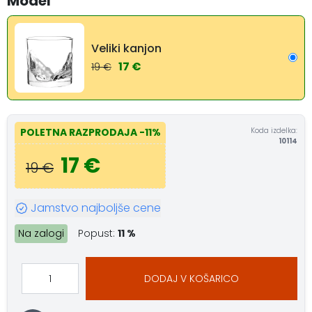
Model
Veliki kanjon
17 €
19 €
Koda izdelka:
POLETNA RAZPRODAJA
-11%
10114
17 €
19 €
Jamstvo najboljše cene
Na zalogi
Popust:
11 %
DODAJ V KOŠARICO