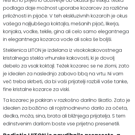
resnično prijetno doživetje ob okušanju viskija. težka
podlaga daje možnost uporabe kozarcev za različne
priložnosti in pijače. V teh ekskluzivnih kozarcih je okus
vašega najljubšega koktajla, mešanih pijač, likerja,
konjaka, vodke, tekile, gina ali celo samo elegantnega
in elegantnega kozarca vode ali soka še boljši.
Steklenica LIITON je izdelana iz visokokakovostnega
kristalnega stekla vrhunske kakovosti, ki je dovolj
debelo za vsak koktajl. Težek kozarec se ne zlomi, zato
je idealen za naslednjo zabavo bbq na vrtu. Ni vam
več treba skrbeti, da bi vaši prijatelji razbili vaše tanke,
fine kristalne kozarce za viski.
Ta kozarec je pakiran v razkošno darilno škatlo. Zato je
idealen za božično ali rojstnodnevno darilo za očeta,
dedka, moža, sina, brata ali bližnjega prijatelja. S tem
edinstvenim darilom boste vse prijetno presenetili.