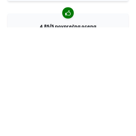
4,85/5 povprečna ocena
Več kot 7400 pregledov strank iz vsega sveta. 98%
strank nas priporoča.
Prilagojena naročila
68travel je originalni proizvajalec, kar pomeni, da lahko
hitro pripravimo prilagojena naročila.
Živimo za pustolovščino
V podjetju 68travel radi potujemo in raziskujemo.