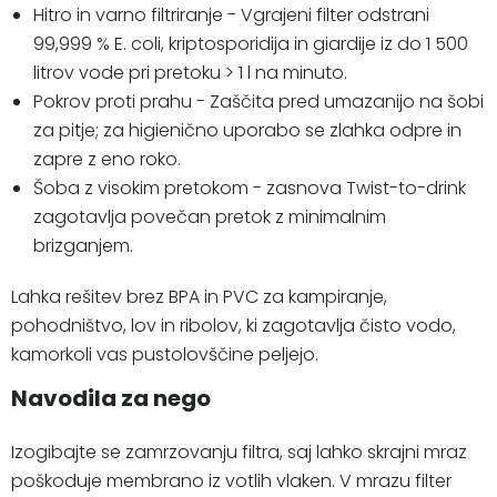
Hitro in varno filtriranje - Vgrajeni filter odstrani
99,999 % E. coli, kriptosporidija in giardije iz do 1 500
litrov vode pri pretoku > 1 l na minuto.
Pokrov proti prahu - Zaščita pred umazanijo na šobi
za pitje; za higienično uporabo se zlahka odpre in
zapre z eno roko.
Šoba z visokim pretokom - zasnova Twist-to-drink
zagotavlja povečan pretok z minimalnim
brizganjem.
Lahka rešitev brez BPA in PVC za kampiranje,
pohodništvo, lov in ribolov, ki zagotavlja čisto vodo,
kamorkoli vas pustolovščine peljejo.
Navodila za nego
Izogibajte se zamrzovanju filtra, saj lahko skrajni mraz
poškoduje membrano iz votlih vlaken. V mrazu filter