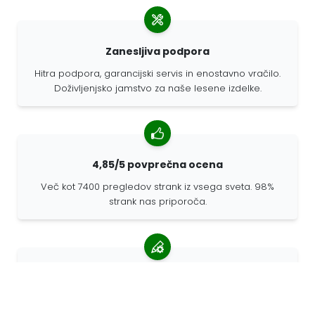
Zanesljiva podpora
Hitra podpora, garancijski servis in enostavno vračilo.
Doživljenjsko jamstvo za naše lesene izdelke.
4,85/5 povprečna ocena
Več kot 7400 pregledov strank iz vsega sveta. 98%
strank nas priporoča.
Prilagojena naročila
68travel je originalni proizvajalec, kar pomeni, da lahko