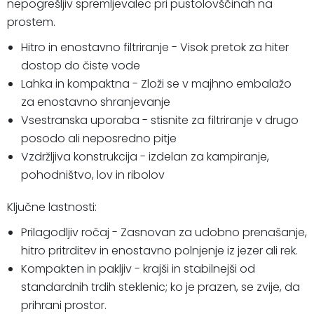
nepogrešljiv spremljevalec pri pustolovščinah na
prostem.
Hitro in enostavno filtriranje - Visok pretok za hiter
dostop do čiste vode
Lahka in kompaktna - Zloži se v majhno embalažo
za enostavno shranjevanje
Vsestranska uporaba - stisnite za filtriranje v drugo
posodo ali neposredno pitje
Vzdržljiva konstrukcija - izdelan za kampiranje,
pohodništvo, lov in ribolov
Ključne lastnosti:
Prilagodljiv ročaj - Zasnovan za udobno prenašanje,
hitro pritrditev in enostavno polnjenje iz jezer ali rek.
Kompakten in pakljiv - krajši in stabilnejši od
standardnih trdih steklenic; ko je prazen, se zvije, da
prihrani prostor.