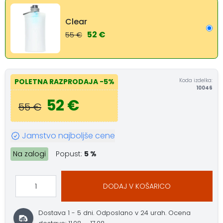
Clear
52 €
55 €
Koda izdelka:
POLETNA RAZPRODAJA
-5%
10046
52 €
55 €
Jamstvo najboljše cene
Na zalogi
Popust:
5 %
DODAJ V KOŠARICO
Dostava 1 - 5 dni.
Odposlano v 24 urah.
Ocena