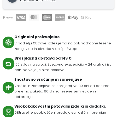
dostave: 11.08. - 17.08.
Originalni proizvajalec
V podjetju 68travel izdelujemo najbolj podrobne lesene
zemljevide in okraske v osrčju Evrope.
Brezplačna dostava od 149 €
100 stilov na zalogi. Svetovna ekspedicija v 24 urah ali isti
dan. Na voljo je hitra dostava.
Enostavno vračanje in zamenjave
Vračila in zamenjave so sprejemljive 30 dni od datuma
prejema paketa. 90 dni za lesene zemljevide in
dekoracije.
Visokokakovostni potovalni izdelki in dodatki.
68travel je pooblaščeni prodajalec različnih premium