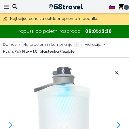
Pridobite brezplačno dostavo na naročila nad 149 €.
Na voljo je tudi DHL Express čez noč.
0
30 dni za vračilo, 90 dni za lesene zemljevide in dekoracije.
Najboljše cene za outdoor opremo in dodatke.
Iskanje
Popusti ob poletni razprodaji
06
05
12
36
Domov
Na prostem in kampiranje
Hidracija
HydraPak Flux+ 1,5l plastenka Flexibile
Iskanje