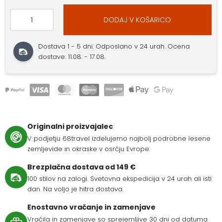
DODAJ V KOŠARICO
Dostava 1 - 5 dni. Odposlano v 24 urah. Ocena
dostave: 11.08. - 17.08.
Originalni proizvajalec
V podjetju 68travel izdelujemo najbolj podrobne lesene
zemljevide in okraske v osrčju Evrope.
Brezplačna dostava od 149 €
100 stilov na zalogi. Svetovna ekspedicija v 24 urah ali isti
dan. Na voljo je hitra dostava.
Enostavno vračanje in zamenjave
Vračila in zamenjave so sprejemljive 30 dni od datuma