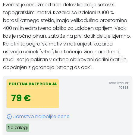
Everest je ena izmed treh delov kolekcije setov s
topografskimi motivi. Kozarci so izdelani iz 100 %
borosilikatnega stekla, imajo velikodušno prostornino
400 ml in edinstveno obliko za udoben oprijem. Vsak
kos je ročno pihan, zato že na prvi dotik deluje izjemno.
Reliefni topografski motiv v notranjosti kozarca
ustvarja učinek "vrha", ki iz točenja vina naredi mali
ritual. Set je pakiran v skrbno oblikovani darilni škatli in
dopolnjen z garancijo "Strong as oak".
Koda izdelka:
POLETNA RAZPRODAJA
10959
79 €
Jamstvo najboljše cene
Na zalogi