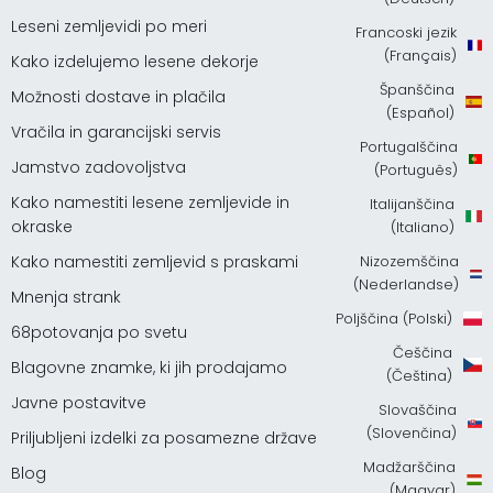
Leseni zemljevidi po meri
Francoski jezik
(Français)
Kako izdelujemo lesene dekorje
Španščina
Možnosti dostave in plačila
(Español)
Vračila in garancijski servis
Portugalščina
Jamstvo zadovoljstva
(Português)
Kako namestiti lesene zemljevide in
Italijanščina
okraske
(Italiano)
Kako namestiti zemljevid s praskami
Nizozemščina
(Nederlandse)
Mnenja strank
Poljščina (Polski)
68potovanja po svetu
Češčina
Blagovne znamke, ki jih prodajamo
(Čeština)
Javne postavitve
Slovaščina
(Slovenčina)
Priljubljeni izdelki za posamezne države
Madžarščina
Blog
(Magyar)