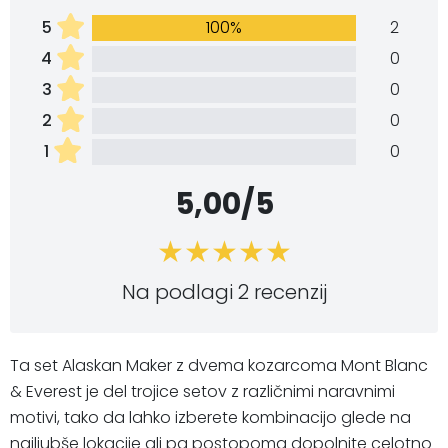
5
100%
2
4
0
3
0
2
0
1
0
5,00/5
Na podlagi 2 recenzij
Ta set Alaskan Maker z dvema kozarcoma Mont Blanc
& Everest je del trojice setov z različnimi naravnimi
motivi, tako da lahko izberete kombinacijo glede na
najljubše lokacije ali pa postopoma dopolnite celotno