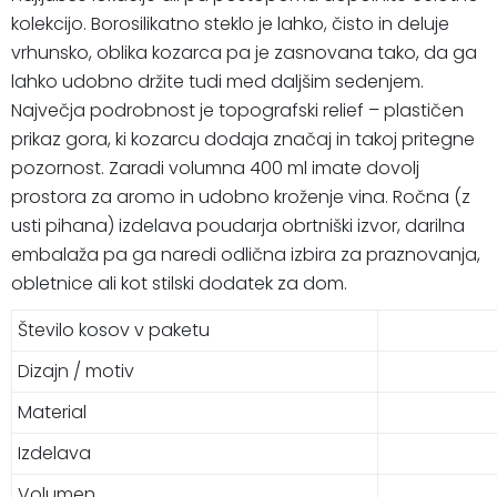
kolekcijo. Borosilikatno steklo je lahko, čisto in deluje
vrhunsko, oblika kozarca pa je zasnovana tako, da ga
lahko udobno držite tudi med daljšim sedenjem.
Največja podrobnost je topografski relief – plastičen
prikaz gora, ki kozarcu dodaja značaj in takoj pritegne
pozornost. Zaradi volumna 400 ml imate dovolj
prostora za aromo in udobno kroženje vina. Ročna (z
usti pihana) izdelava poudarja obrtniški izvor, darilna
embalaža pa ga naredi odlična izbira za praznovanja,
obletnice ali kot stilski dodatek za dom.
Število kosov v paketu
Dizajn / motiv
Material
Izdelava
Volumen