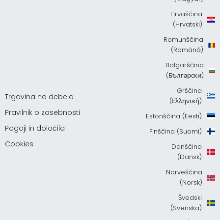
Hrvaščina
(Hrvatski)
Romunščina
(Română)
Bolgarščina
(Български)
Grščina
Trgovina na debelo
(Ελληνική)
Pravilnik o zasebnosti
Estonščina (Eesti)
Pogoji in določila
Finščina (Suomi)
Cookies
Danščina
(Dansk)
Norveščina
(Norsk)
Švedski
(Svenska)