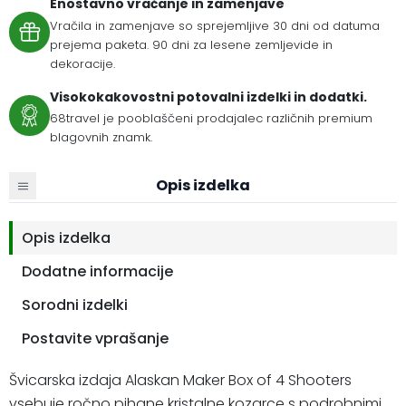
Enostavno vračanje in zamenjave
Vračila in zamenjave so sprejemljive 30 dni od datuma
prejema paketa. 90 dni za lesene zemljevide in
dekoracije.
Visokokakovostni potovalni izdelki in dodatki.
68travel je pooblaščeni prodajalec različnih premium
blagovnih znamk.
Opis izdelka
Opis izdelka
Dodatne informacije
Sorodni izdelki
Postavite vprašanje
Švicarska izdaja Alaskan Maker Box of 4 Shooters
vsebuje ročno pihane kristalne kozarce s podrobnimi