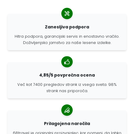
Zanesljiva podpora
Hitra podpora, garancijski servis in enostavno vračilo.
Doživljenjsko jamstvo za naše lesene izdelke.
4,85/5 povprečna ocena
Več kot 7400 pregledov strank iz vsega sveta. 98%
strank nas priporoča.
Prilagojena naročila
68travel je originalni proizvajalec, kar pomeni, da lahko