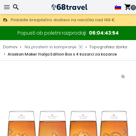
0
Pridobite brezplačno dostavo na naročila nad 149 €.
Na voljo je tudi DHL Express čez noč.
Iskanje
30 dni za vračilo, 90 dni za lesene zemljevide in dekoracije.
Popusti ob poletni razprodaji
06
04
43
52
Najboljše cene za outdoor opremo in dodatke.
Domov
Na prostem in kampiranje
Topografska zbirka
Alaskan Maker Italija Edition Box s 4 kozarci za kozarce
Iskanje