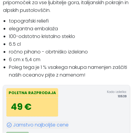
pripomoček za vse ljubitelje gora, italijanskih pokrajin in
alpskih pustolovščin.
topografski reliefi
elegantna embalaža
100-odstotno kristalno steklo
6.5 cl
ročno pihano - obrtniško izdelano
6 cm x 5,4 cm
Poleg tega je 1 % vsakega nakupa namenjen zaščiti
naših oceanov pijte z namenom!
Koda izdelka:
POLETNA RAZPRODAJA
10539
49 €
Jamstvo najboljše cene