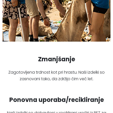
Zmanjšanje
Zagotovljena trdnost kot pri hrastu. Naši izdelki so
zasnovani tako, da zdržijo čim več let.
Ponovna uporaba/recikliranje
Naši izdelki so dobavljeni v reciklirani vrečki iz PET za