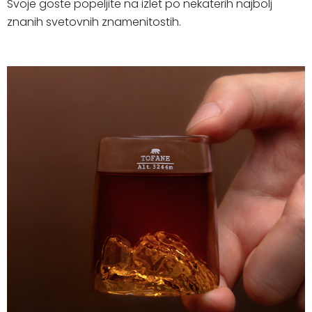
Svoje goste popeljite na izlet po nekaterih najbolj
znanih svetovnih znamenitostih.