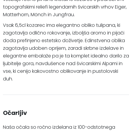
topografskimi reliefi legendarnih švicarskih vrhov Eiger,
Matterhorn, Mönch in Jungfrau.
Vsak 6,5cl kozarec ima elegantno obliko tulipana, ki
zagotavlja odlično rokovanje, izboljša aromo in pijači
doda prefinjeno estetsko doživetje. Edinstvena oblika
zagotavlja udoben oprijem, zaradi skrbne izdelave in
elegantne embalaže pa je ta komplet idealno darilo za
ljubitelje gora, navdušence nad švicarskimi Alpami in
vse, ki cenijo kakovostno oblikovanje in pustolovski
duh.
Očarljiv
Naša očala so ročno izdelana iz 100-odstotnega