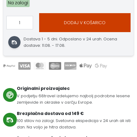
Na zalogi
DODAJ V KOŠARICO
Dostava 1 - 5 dni. Odposlano v 24 urah. Ocena
dostave: 11.08. - 17.08.
Originalni proizvajalec
V podjetju 68travel izdelujemo najbolj podrobne lesene
zemljevide in okraske v osrčju Evrope.
Brezplačna dostava od 149 €
100 stilov na zalogi. Svetovna ekspedicija v 24 urah ali isti
dan. Na voljo je hitra dostava.