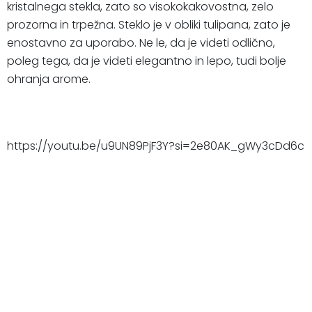
kristalnega stekla, zato so visokokakovostna, zelo
prozorna in trpežna. Steklo je v obliki tulipana, zato je
enostavno za uporabo. Ne le, da je videti odlično,
poleg tega, da je videti elegantno in lepo, tudi bolje
ohranja arome.
https://youtu.be/u9UN89PjF3Y?si=2e80AK_gWy3cDd6c